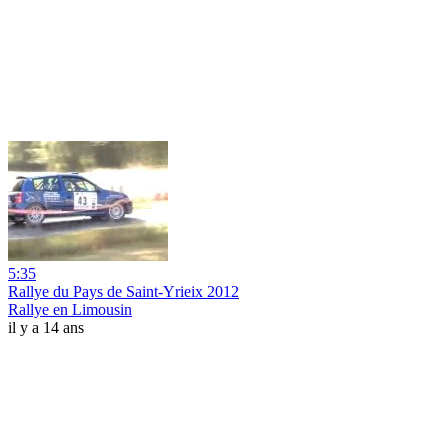
5:35
Rallye du Pays de Saint-Yrieix 2012
Rallye en Limousin
il y a 14 ans