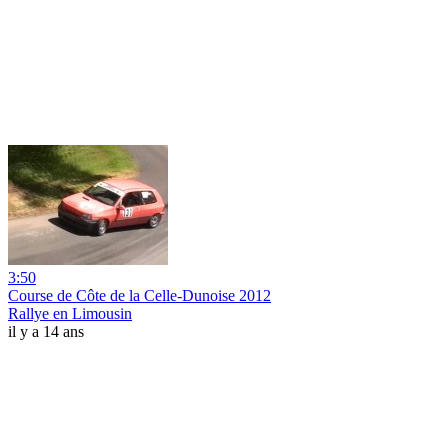
3:50
Course de Côte de la Celle-Dunoise 2012
Rallye en Limousin
il y a 14 ans