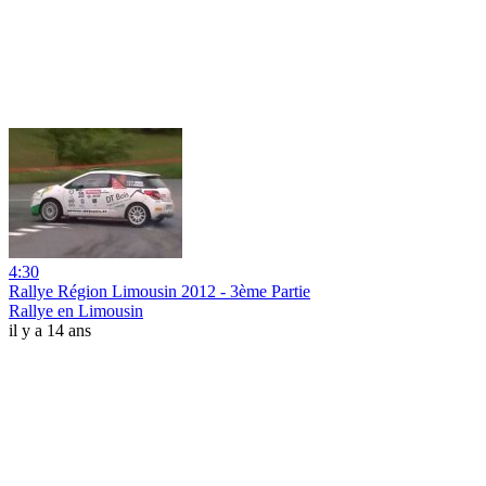
4:30
Rallye Région Limousin 2012 - 3ème Partie
Rallye en Limousin
il y a 14 ans