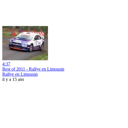
4:37
Best of 2011 - Rallye en Limousin
Rallye en Limousin
il y a 15 ans