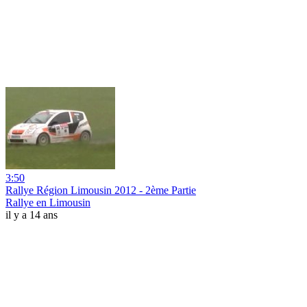
3:50
Rallye Région Limousin 2012 - 2ème Partie
Rallye en Limousin
il y a 14 ans