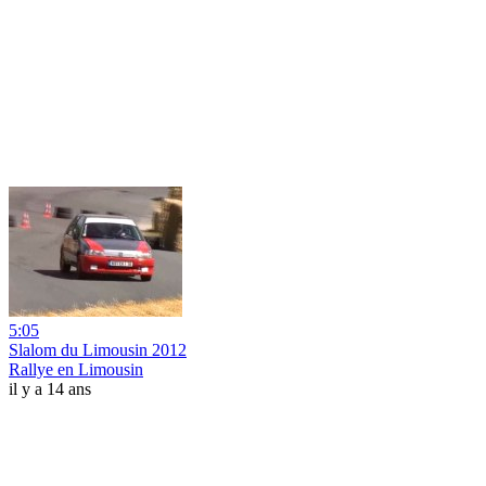
5:05
Slalom du Limousin 2012
Rallye en Limousin
il y a 14 ans