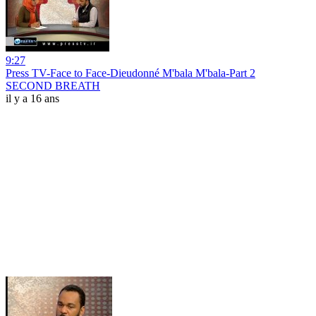
9:27
Press TV-Face to Face-Dieudonné M'bala M'bala-Part 2
SECOND BREATH
il y a 16 ans