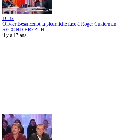
16:32
Olivier Besancenot la pleurniche face à Roger Cukierman
SECOND BREATH
il y a 17 ans