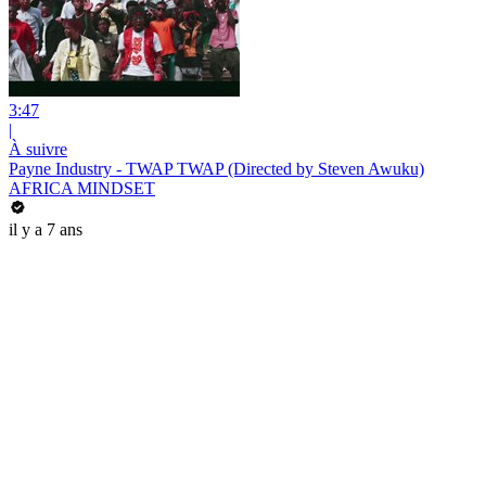
3:47
|
À suivre
Payne Industry - TWAP TWAP (Directed by Steven Awuku)
AFRICA MINDSET
il y a 7 ans