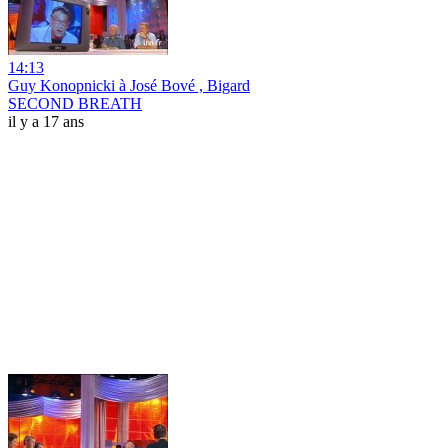
14:13
Guy Konopnicki à José Bové , Bigard
SECOND BREATH
il y a 17 ans