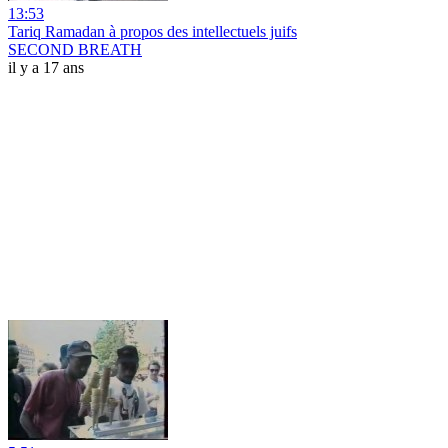
13:53
Tariq Ramadan à propos des intellectuels juifs
SECOND BREATH
il y a 17 ans