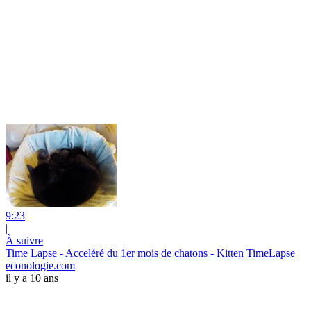
9:23
|
À suivre
Time Lapse - Acceléré du 1er mois de chatons - Kitten TimeLapse
econologie.com
il y a 10 ans