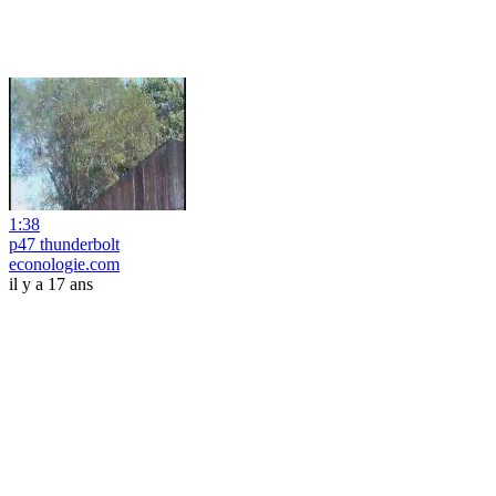
1:38
p47 thunderbolt
econologie.com
il y a 17 ans