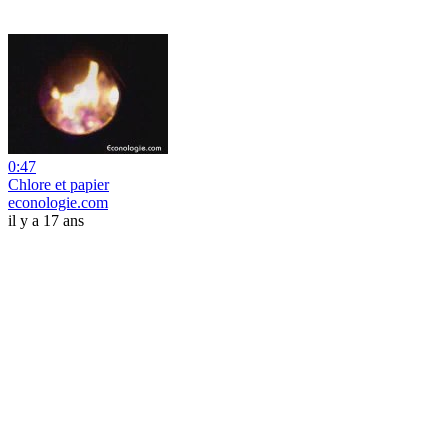
0:47
Chlore et papier
econologie.com
il y a 17 ans