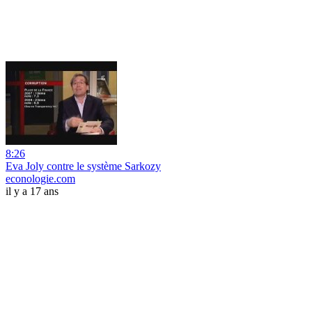
8:26
Eva Joly contre le système Sarkozy
econologie.com
il y a 17 ans