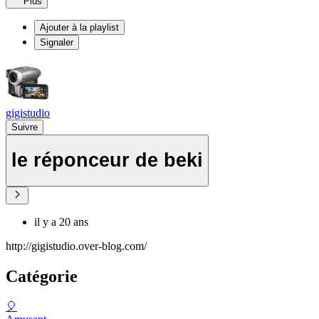
Plus
Ajouter à la playlist
Signaler
gigistudio
Suivre
le réponceur de beki
il y a 20 ans
http://gigistudio.over-blog.com/
Catégorie
🎈