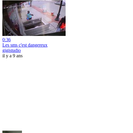
0:36
Les sms c'est dangereux
gigistudio
il y a 9 ans