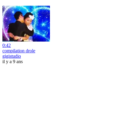
0:42
compilation drole
gigistudio
il y a 9 ans