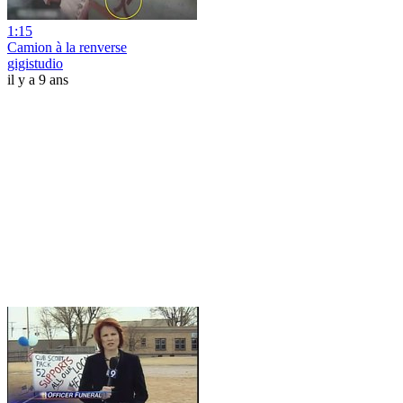
1:15
Camion à la renverse
gigistudio
il y a 9 ans