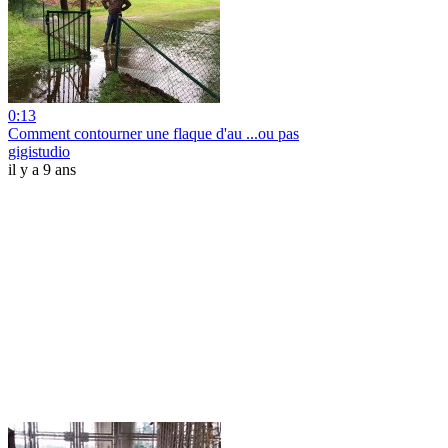
0:13
Comment contourner une flaque d'au ...ou pas
gigistudio
il y a 9 ans