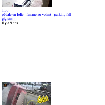
1:38
pédale en folie - femme au volant - parking fail
gigistudio
il y a 9 ans