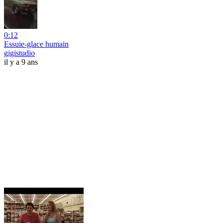
0:12
Essuie-glace humain
gigistudio
il y a 9 ans