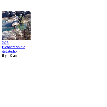
2:26
Elephant vs oie
gigistudio
il y a 9 ans