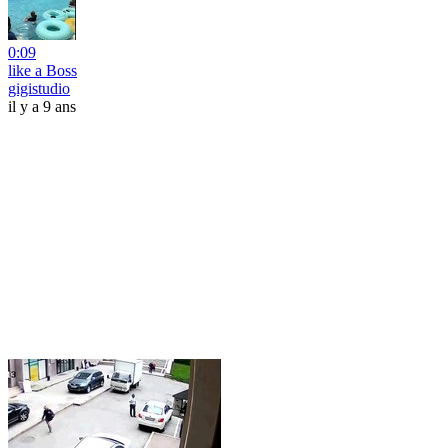
0:09
like a Boss
gigistudio
il y a 9 ans