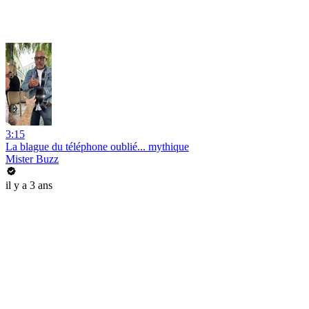
3:15
La blague du téléphone oublié... mythique
Mister Buzz
il y a 3 ans