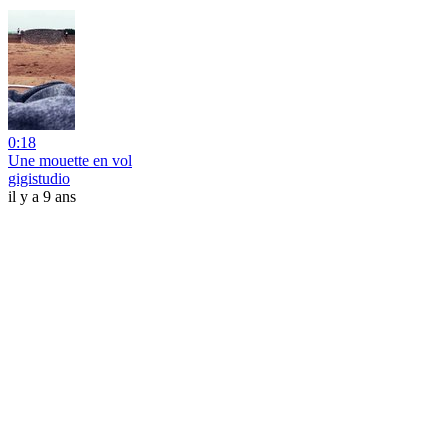
0:18
Une mouette en vol
gigistudio
il y a 9 ans