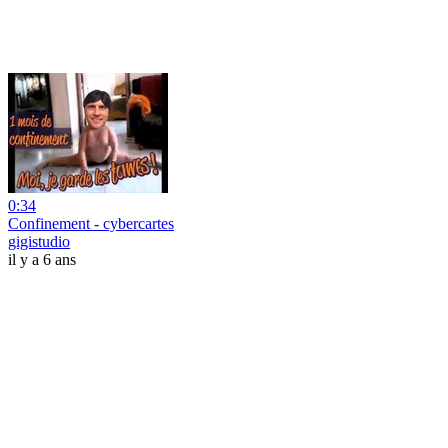
0:34
Confinement - cybercartes
gigistudio
il y a 6 ans