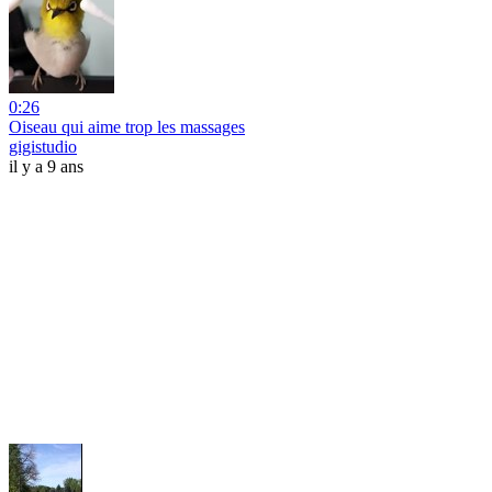
0:26
Oiseau qui aime trop les massages
gigistudio
il y a 9 ans