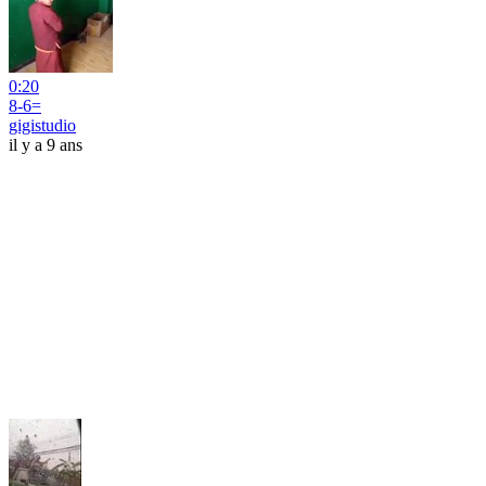
0:20
8-6=
gigistudio
il y a 9 ans