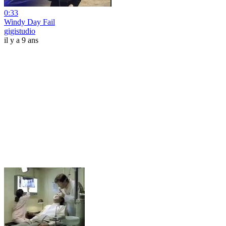
0:33
Windy Day Fail
gigistudio
il y a 9 ans