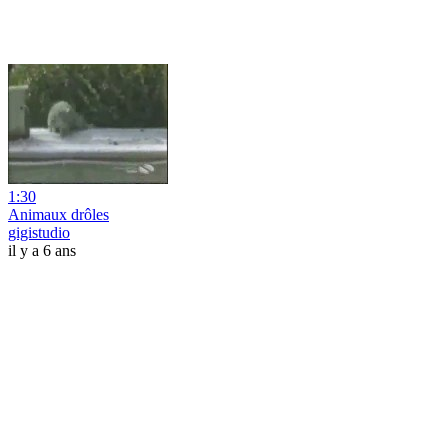
1:30
Animaux drôles
gigistudio
il y a 6 ans