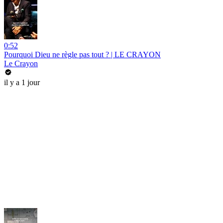
0:52
Pourquoi Dieu ne règle pas tout ? | LE CRAYON
Le Crayon
il y a 1 jour