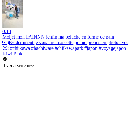
0:13
Moi et mon PAINNN (enfin ma peluche en forme de pain
🤭)Évidemment je vois une mascotte, je me prends en photo avec
😌↕️#chiikawa #hachiware #chiikawapark #japon #voyagejapon
Kiwi Pinku
il y a 3 semaines