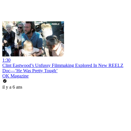
1:30
Clint Eastwood’s Unfussy Filmmaking Explored In New REELZ
Doc—’He Was Pretty Tough’
OK Magazine
il y a 6 ans