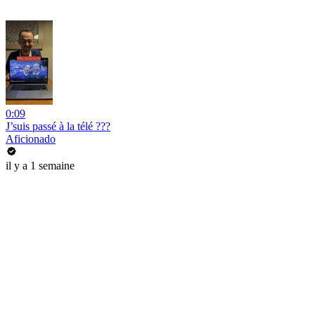
0:09
J’suis passé à la télé ???
Aficionado
il y a 1 semaine