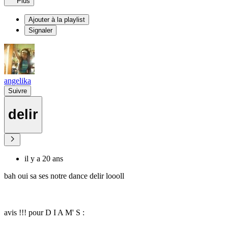
Plus
Ajouter à la playlist
Signaler
angelika
Suivre
delir
il y a 20 ans
bah oui sa ses notre dance delir loooll
avis !!! pour D I A M' S :