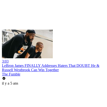
3:03
LeBron James FINALLY Addresses Haters That DOUBT He &
Russell Westbrook Can Win Together
The Fumble
il y a 5 ans