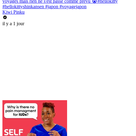
voyages mais rien ne s'est passé comme prevu 😭#hellokitty
#hellokittyshinkansen #japon #voyagejapon
Kiwi Pinku
il y a 1 jour