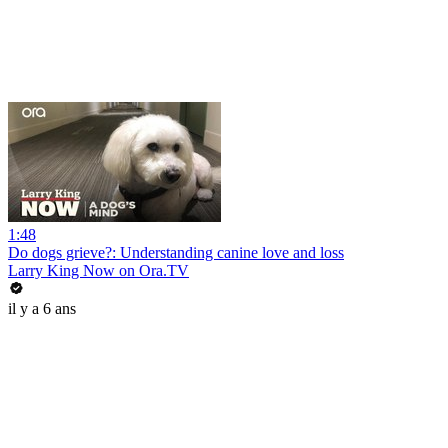
1:48
Do dogs grieve?: Understanding canine love and loss
Larry King Now on Ora.TV
il y a 6 ans