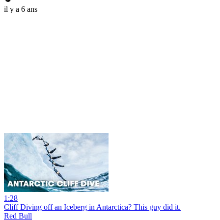
il y a 6 ans
1:28
Cliff Diving off an Iceberg in Antarctica? This guy did it.
Red Bull