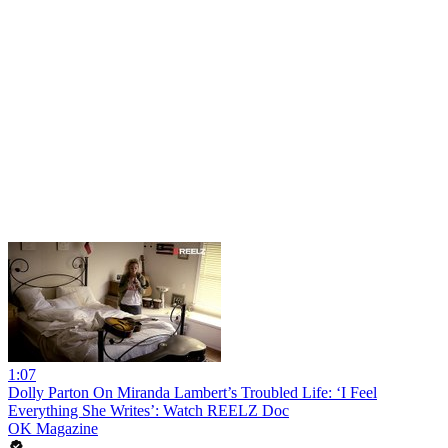
1:07
Dolly Parton On Miranda Lambert’s Troubled Life: ‘I Feel
Everything She Writes’: Watch REELZ Doc
OK Magazine