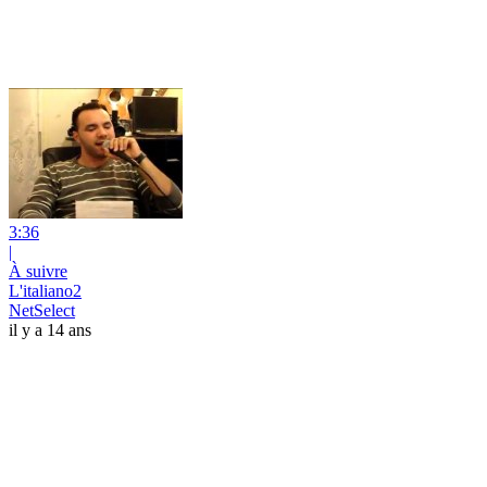
3:36
|
À suivre
L'italiano2
NetSelect
il y a 14 ans