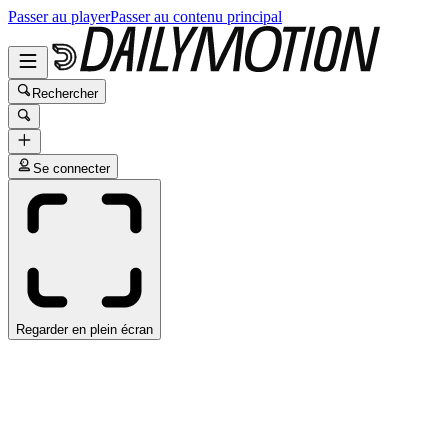
Passer au player
Passer au contenu principal
Rechercher
Se connecter
Regarder en plein écran