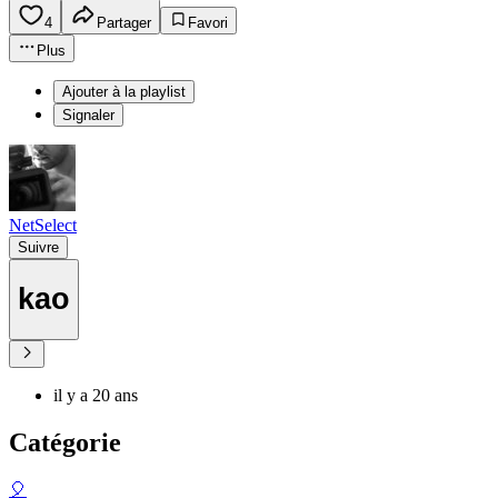
4
Partager
Favori
Plus
Ajouter à la playlist
Signaler
NetSelect
Suivre
kao
il y a 20 ans
Catégorie
🎈