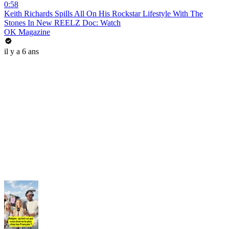
0:58
Keith Richards Spills All On His Rockstar Lifestyle With The
Stones In New REELZ Doc: Watch
OK Magazine
il y a 6 ans