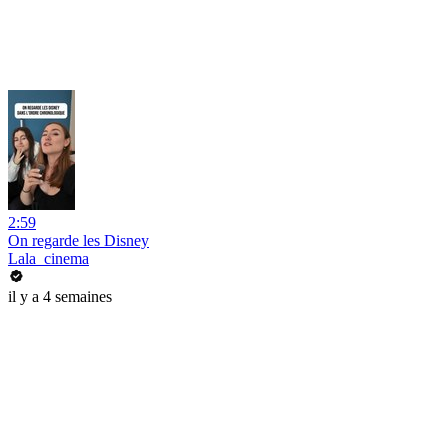
2:59
On regarde les Disney
Lala_cinema
il y a 4 semaines