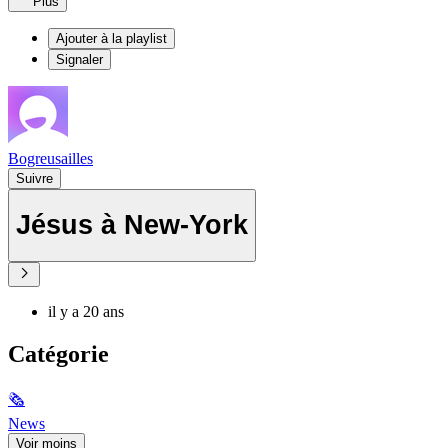
Plus
Ajouter à la playlist
Signaler
Bogreusailles
Suivre
Jésus à New-York
il y a 20 ans
Catégorie
🗞
News
Voir moins