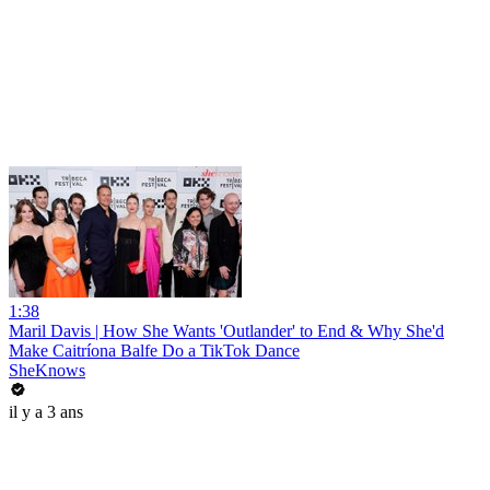
1:38
Maril Davis | How She Wants 'Outlander' to End & Why She'd
Make Caitríona Balfe Do a TikTok Dance
SheKnows
il y a 3 ans