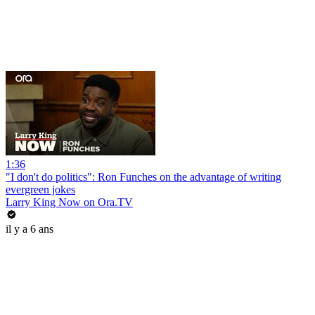
1:36
"I don't do politics": Ron Funches on the advantage of writing
evergreen jokes
Larry King Now on Ora.TV
il y a 6 ans