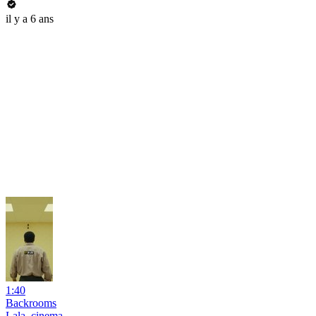
il y a 6 ans
1:40
Backrooms
Lala_cinema