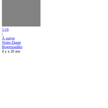
5:16
|
À suivre
Notre-Dame
Bogreusailles
il y a 20 ans