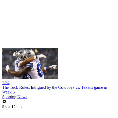
1:54
The Tuck Rules: Intrigued by the Cowboys vs. Texans game in
Week 5
Sporting News
il y a 12 ans