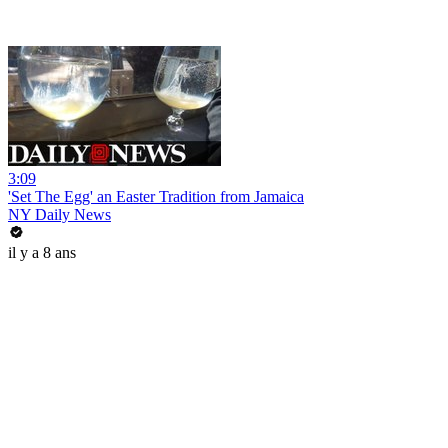
3:09
'Set The Egg' an Easter Tradition from Jamaica
NY Daily News
il y a 8 ans