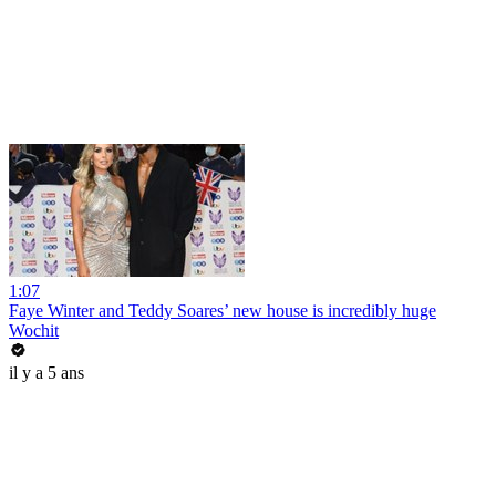
1:07
Faye Winter and Teddy Soares’ new house is incredibly huge
Wochit
il y a 5 ans