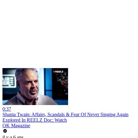
0:37
Shania Twain: Affairs, Scandals & Fear Of Never Singing Again
Explored In REELZ Doc: Watch
OK Magazine
il y a 6 ans