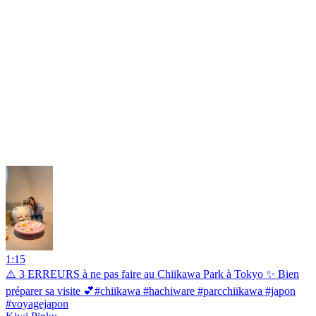
1:15
⚠️ 3 ERREURS à ne pas faire au Chiikawa Park à Tokyo ✨ Bien
préparer sa visite 💕#chiikawa #hachiware #parcchiikawa #japon
#voyagejapon