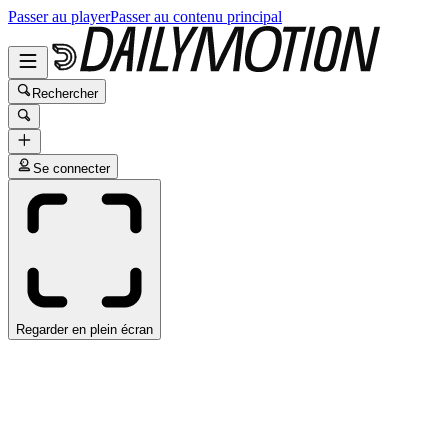
Passer au player
Passer au contenu principal
Rechercher
Se connecter
Regarder en plein écran