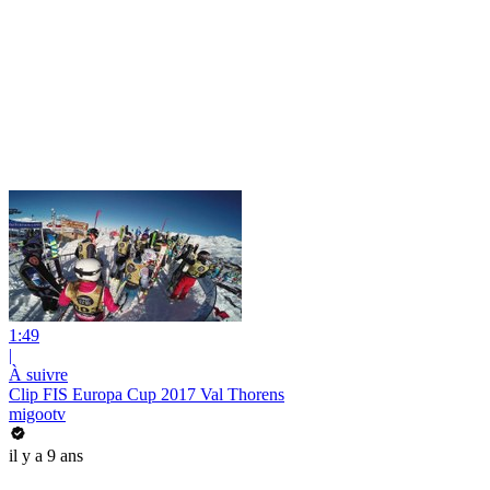
1:49
|
À suivre
Clip FIS Europa Cup 2017 Val Thorens
migootv
il y a 9 ans