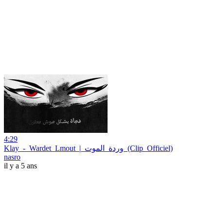
4:29
Klay_-_Wardet_Lmout_|_وردة_الموت_(Clip_Officiel)
nasro
il y a 5 ans