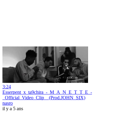
3:24
Esserpent_x_ta9chira_-_M_A_N_E_T_T_E_-
_Official_Video_Clip__(Prod.JOHN_SIX)
nasro
il y a 5 ans