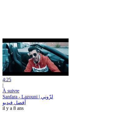
4:25
|
À suivre
Sanfara - Lazouni | لزّوني
أفضل فيديو
il y a 8 ans