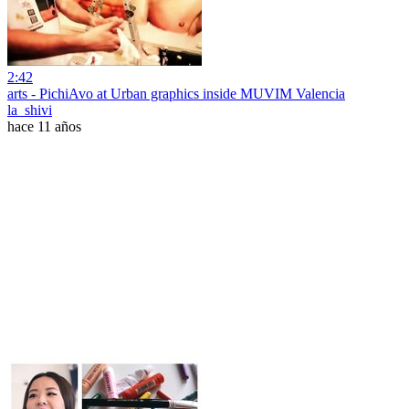
2:42
arts - PichiAvo at Urban graphics inside MUVIM Valencia
la_shivi
hace 11 años