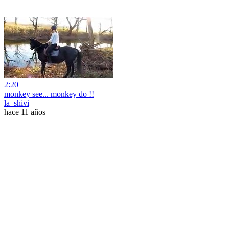
2:20
monkey see... monkey do !!
la_shivi
hace 11 años