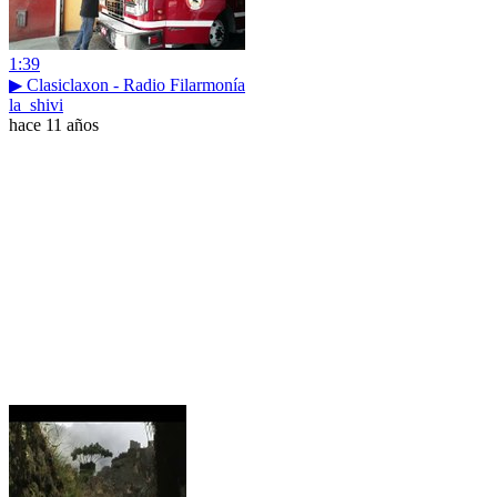
1:39
▶ Clasiclaxon - Radio Filarmonía
la_shivi
hace 11 años