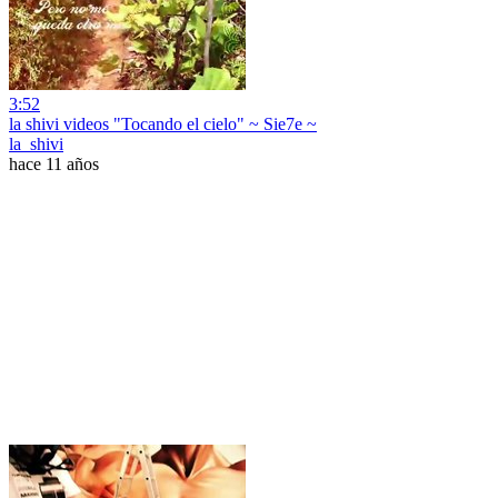
3:52
la shivi videos "Tocando el cielo" ~ Sie7e ~
la_shivi
hace 11 años