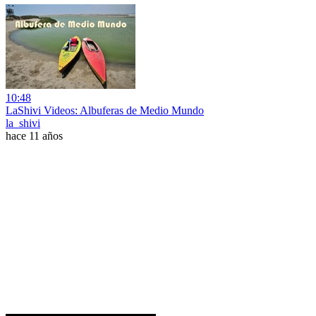
10:48
LaShivi Videos: Albuferas de Medio Mundo
la_shivi
hace 11 años