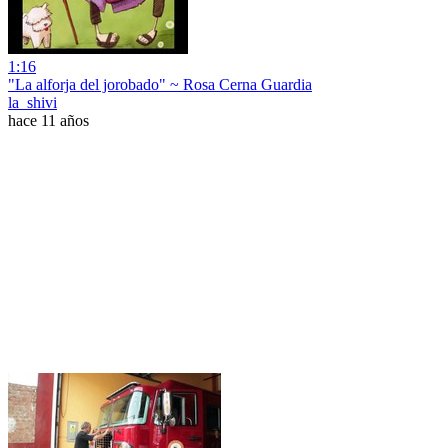
1:16
"La alforja del jorobado" ~ Rosa Cerna Guardia
la_shivi
hace 11 años