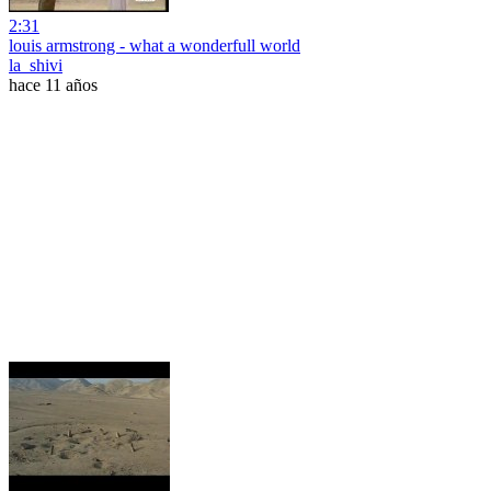
2:31
louis armstrong - what a wonderfull world
la_shivi
hace 11 años