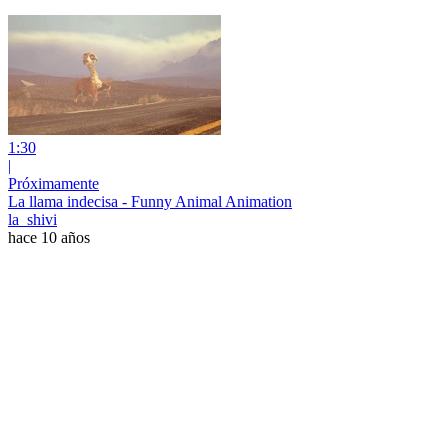
1:30
|
Próximamente
La llama indecisa - Funny Animal Animation
la_shivi
hace 10 años