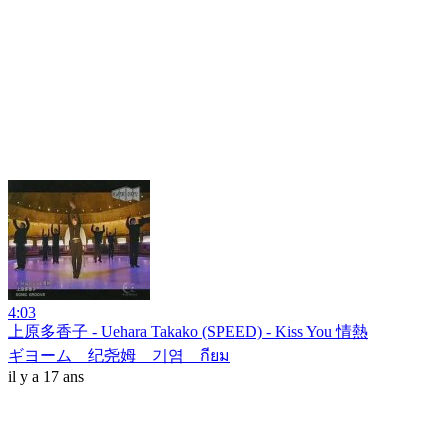
4:03
上原多香子 - Uehara Takako (SPEED) - Kiss You 情熱
ギヨーム 纪尧姆 기염 กียม
il y a 17 ans