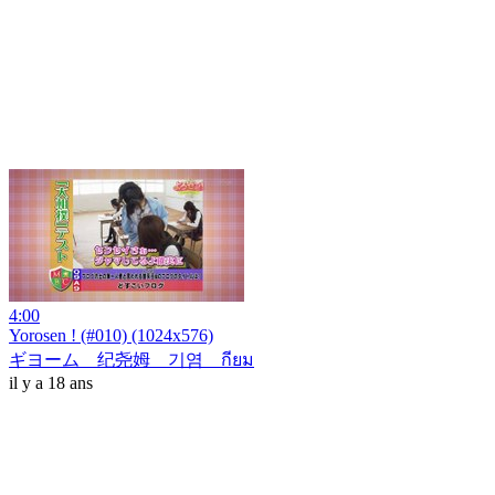
4:00
Yorosen ! (#010) (1024x576)
ギヨーム 纪尧姆 기염 กียม
il y a 18 ans