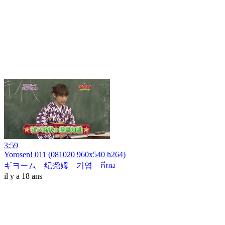
3:59
Yorosen! 011 (081020 960x540 h264)
ギヨーム 纪尧姆 기염 กียม
il y a 18 ans