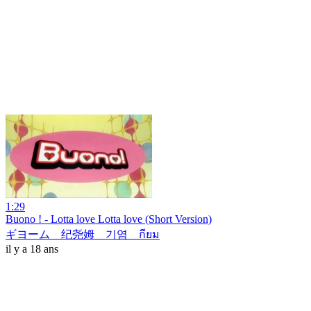
1:29
Buono ! - Lotta love Lotta love (Short Version)
ギヨーム 纪尧姆 기염 กียม
il y a 18 ans