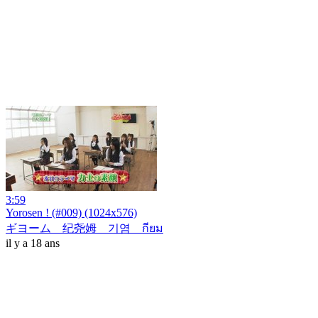
3:59
Yorosen ! (#009) (1024x576)
ギヨーム 纪尧姆 기염 กียม
il y a 18 ans