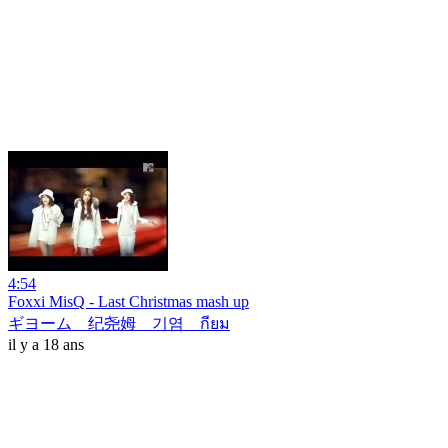
4:54
Foxxi MisQ - Last Christmas mash up
ギヨーム 纪尧姆 기염 กียม
il y a 18 ans