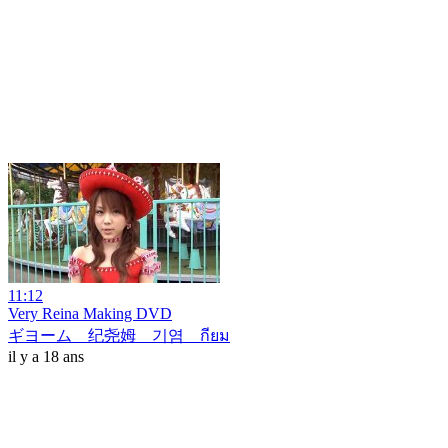
11:12
Very Reina Making DVD
ギヨーム 纪尧姆 기염 กียม
il y a 18 ans