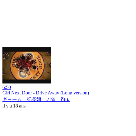
6:50
Girl Next Door - Drive Away (Long version)
ギヨーム 纪尧姆 기염 กียม
il y a 18 ans