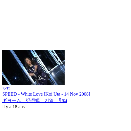
3:32
SPEED - White Love [Koi Uta - 14 Nov 2008]
ギヨーム 纪尧姆 기염 กียม
il y a 18 ans