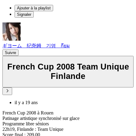
Ajouter à la playlist
Signaler
ギヨーム 纪尧姆 기염 กียม
Suivre
French Cup 2008 Team Unique
Finlande
il y a 19 ans
French Cup 2008 à Rouen
Patinage artistique synchronisé sur glace
Programme libre séniors
22h19, Finlande : Team Unique
Score final : 209,00