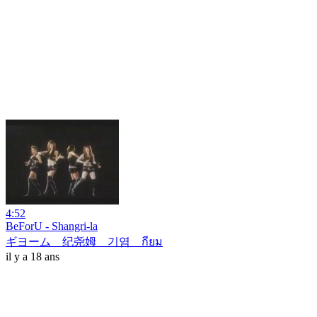
4:52
BeForU - Shangri-la
ギヨーム 纪尧姆 기염 กียม
il y a 18 ans