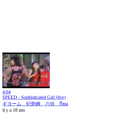
4:04
SPEED - Sophisticated Girl (live)
ギヨーム 纪尧姆 기염 กียม
il y a 18 ans