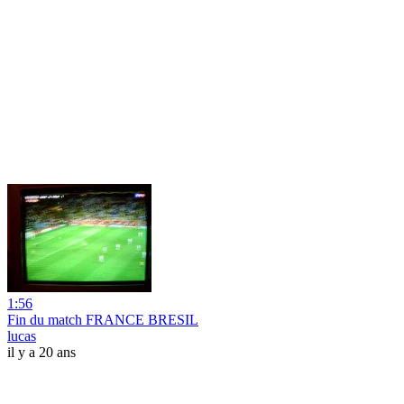
1:56
Fin du match FRANCE BRESIL
lucas
il y a 20 ans