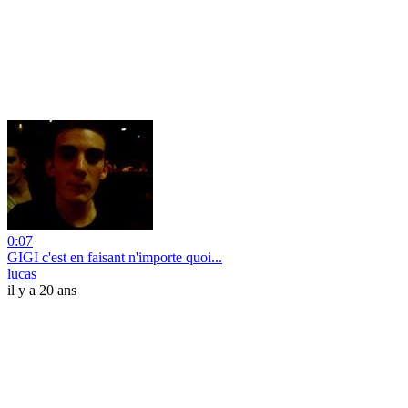
0:07
GIGI c'est en faisant n'importe quoi...
lucas
il y a 20 ans