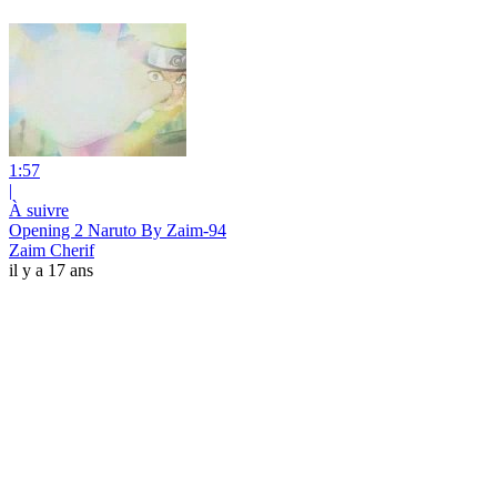
1:57
|
À suivre
Opening 2 Naruto By Zaim-94
Zaim Cherif
il y a 17 ans