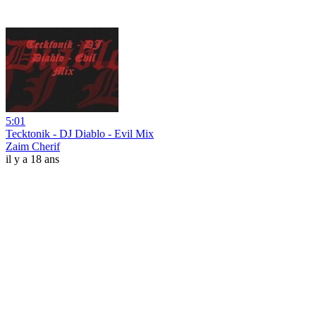
5:01
Tecktonik - DJ Diablo - Evil Mix
Zaim Cherif
il y a 18 ans