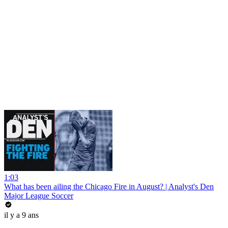
1:03
What has been ailing the Chicago Fire in August? | Analyst's Den
Major League Soccer
il y a 9 ans