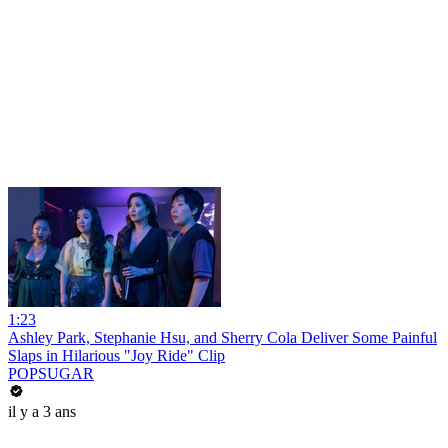
1:23
Ashley Park, Stephanie Hsu, and Sherry Cola Deliver Some Painful
Slaps in Hilarious "Joy Ride" Clip
POPSUGAR
il y a 3 ans