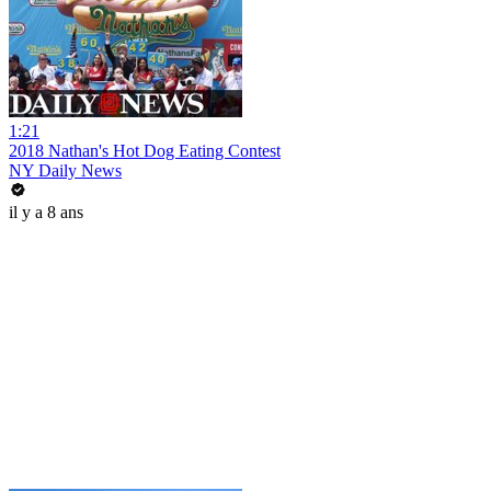
1:21
2018 Nathan's Hot Dog Eating Contest
NY Daily News
il y a 8 ans