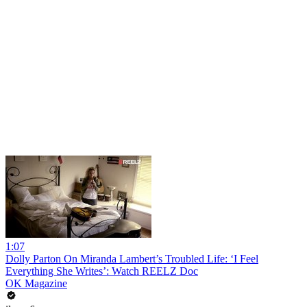
1:07
Dolly Parton On Miranda Lambert’s Troubled Life: ‘I Feel
Everything She Writes’: Watch REELZ Doc
OK Magazine