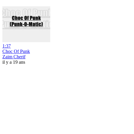
1:37
Choc Of Punk
Zaim Cherif
il y a 19 ans