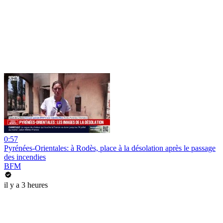
0:57
Pyrénées-Orientales: à Rodès, place à la désolation après le passage
des incendies
BFM
il y a 3 heures