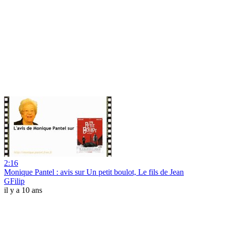
2:16
Monique Pantel : avis sur Un petit boulot, Le fils de Jean
GFilip
il y a 10 ans