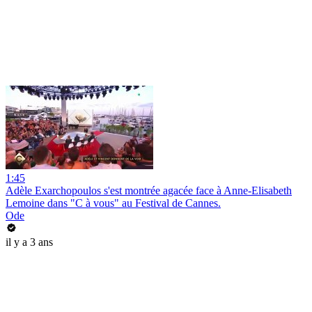
1:45
Adèle Exarchopoulos s'est montrée agacée face à Anne-Elisabeth
Lemoine dans "C à vous" au Festival de Cannes.
Ode
il y a 3 ans