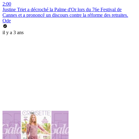
2:00
Justine Triet a décroché la Palme d'Or lors du 76e Festival de
Cannes et a prononcé un discours contre la réforme des retraites.
Ode
il y a 3 ans