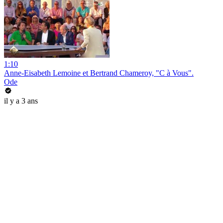
1:10
Anne-Eisabeth Lemoine et Bertrand Chameroy, "C à Vous".
Ode
il y a 3 ans