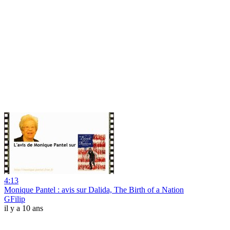
4:13
Monique Pantel : avis sur Dalida, The Birth of a Nation
GFilip
il y a 10 ans