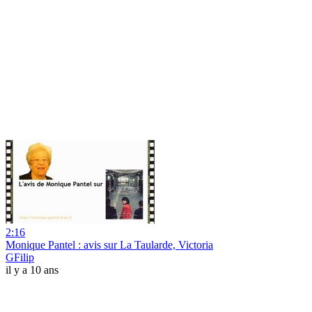
2:16
Monique Pantel : avis sur La Taularde, Victoria
GFilip
il y a 10 ans