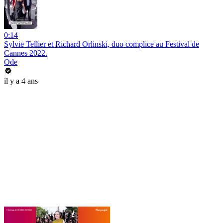
0:14
Sylvie Tellier et Richard Orlinski, duo complice au Festival de
Cannes 2022.
Ode
il y a 4 ans