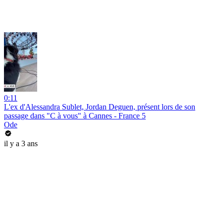
0:11
L'ex d'Alessandra Sublet, Jordan Deguen, présent lors de son
passage dans "C à vous" à Cannes - France 5
Ode
il y a 3 ans