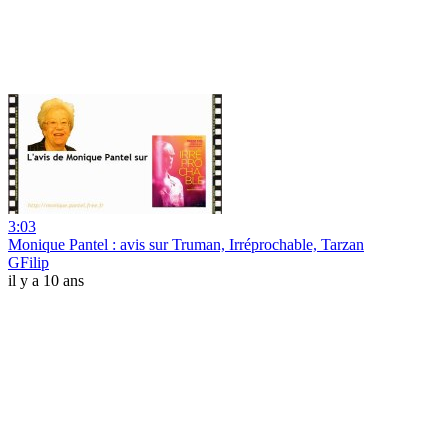
3:03
Monique Pantel : avis sur Truman, Irréprochable, Tarzan
GFilip
il y a 10 ans