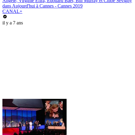
Angèle, Virginie Efira, Edouard Baer, Bill Murray et Chloë Sevigny
dans Aujourd'hui à Cannes - Cannes 2019
CANAL+
il y a 7 ans