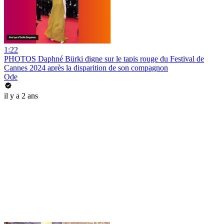
1:22
PHOTOS Daphné Bürki digne sur le tapis rouge du Festival de
Cannes 2024 après la disparition de son compagnon
Ode
il y a 2 ans