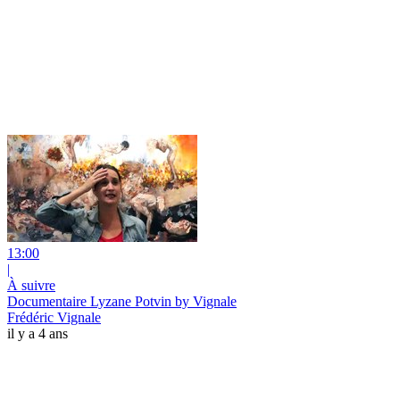
13:00
|
À suivre
Documentaire Lyzane Potvin by Vignale
Frédéric Vignale
il y a 4 ans