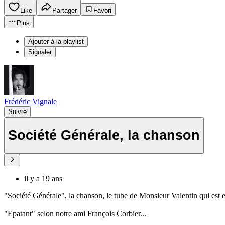
Like
Partager
Favori
Plus
Ajouter à la playlist
Signaler
Frédéric Vignale
Suivre
Société Générale, la chanson
il y a 19 ans
"Société Générale", la chanson, le tube de Monsieur Valentin qui est en
"Epatant" selon notre ami François Corbier...