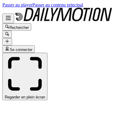
Passer au player
Passer au contenu principal
Rechercher
Se connecter
Regarder en plein écran