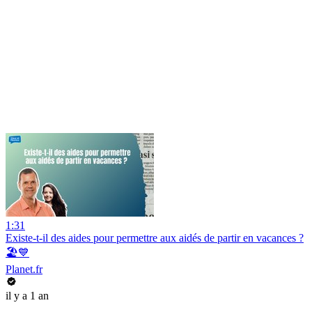
1:31
Existe-t-il des aides pour permettre aux aidés de partir en vacances ?
🏖️💙
Planet.fr
il y a 1 an