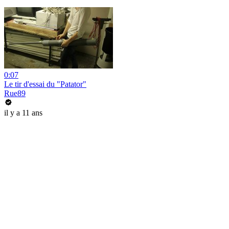
0:07
Le tir d'essai du "Patator"
Rue89
il y a 11 ans