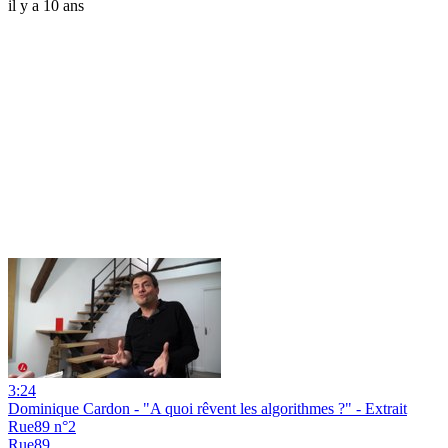
il y a 10 ans
3:24
Dominique Cardon - "A quoi rêvent les algorithmes ?" - Extrait
Rue89 n°2
Rue89