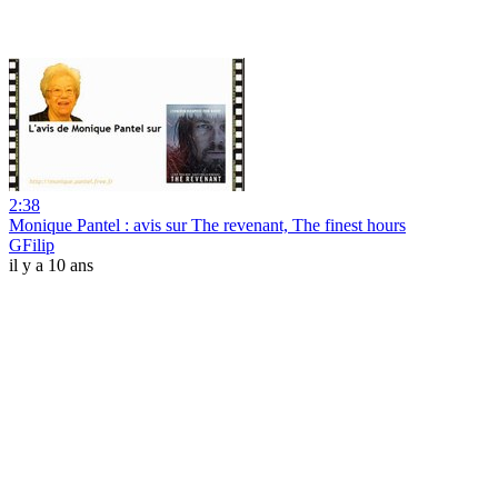
2:38
Monique Pantel : avis sur The revenant, The finest hours
GFilip
il y a 10 ans