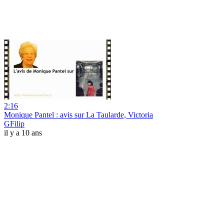
2:16
Monique Pantel : avis sur La Taularde, Victoria
GFilip
il y a 10 ans