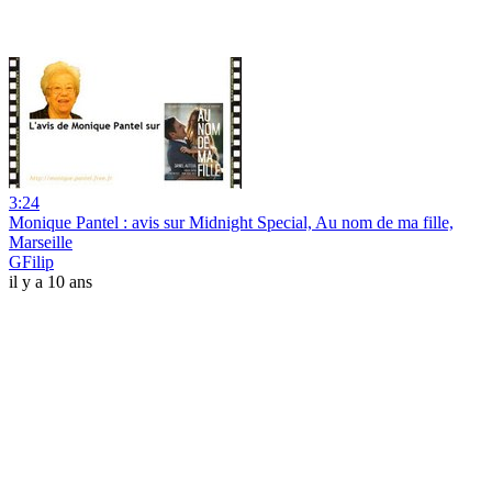
3:24
Monique Pantel : avis sur Midnight Special, Au nom de ma fille,
Marseille
GFilip
il y a 10 ans