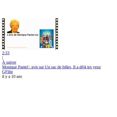
2:33
|
À suivre
Monique Pantel : avis sur Un sac de billes, Il a déjà tes yeux
GFilip
il y a 10 ans