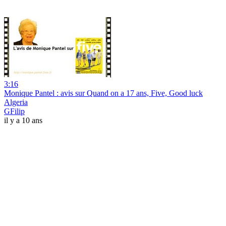
3:16
Monique Pantel : avis sur Quand on a 17 ans, Five, Good luck
Algeria
GFilip
il y a 10 ans