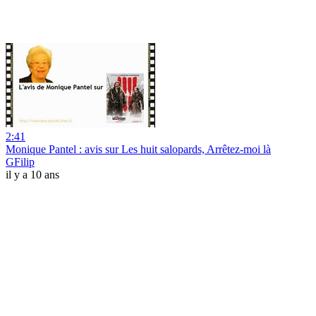
2:41
Monique Pantel : avis sur Les huit salopards, Arrêtez-moi là
GFilip
il y a 10 ans