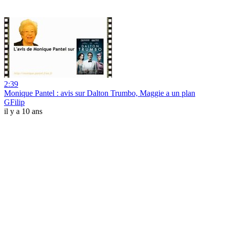
2:39
Monique Pantel : avis sur Dalton Trumbo, Maggie a un plan
GFilip
il y a 10 ans