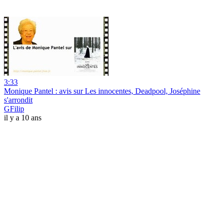
3:33
Monique Pantel : avis sur Les innocentes, Deadpool, Joséphine
s'arrondit
GFilip
il y a 10 ans