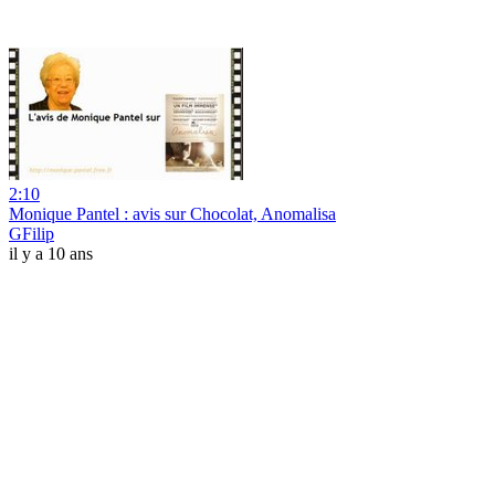
2:10
Monique Pantel : avis sur Chocolat, Anomalisa
GFilip
il y a 10 ans