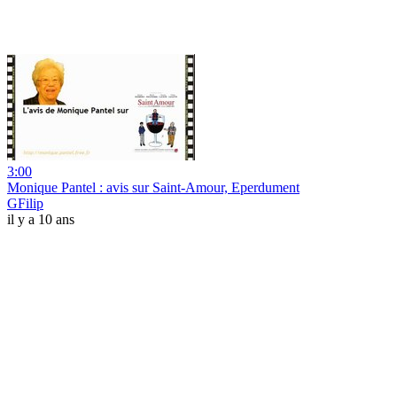
3:00
Monique Pantel : avis sur Saint-Amour, Eperdument
GFilip
il y a 10 ans