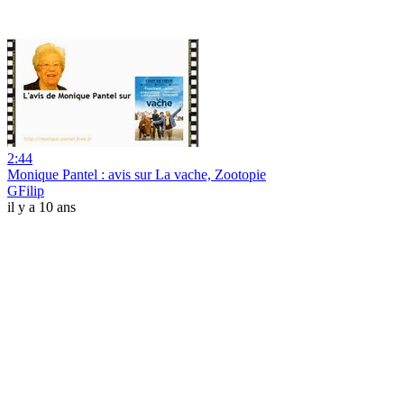
2:44
Monique Pantel : avis sur La vache, Zootopie
GFilip
il y a 10 ans