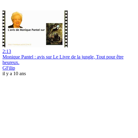
2:13
Monique Pantel : avis sur Le Livre de la jungle, Tout pour être
heureux.
GFilip
il y a 10 ans