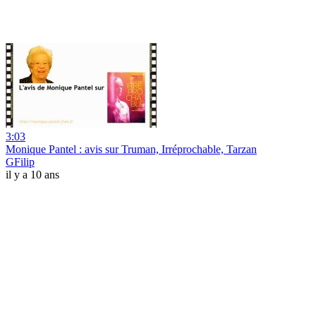
3:03
Monique Pantel : avis sur Truman, Irréprochable, Tarzan
GFilip
il y a 10 ans