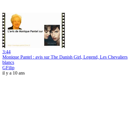
3:44
Monique Pantel : avis sur The Danish Girl, Legend, Les Chevaliers
blancs
GFilip
il y a 10 ans