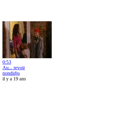
0:53
Au... revoir
nondidju
il y a 19 ans