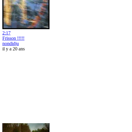
2:17
Frisson !!!!!
nondidju
il y a 20 ans