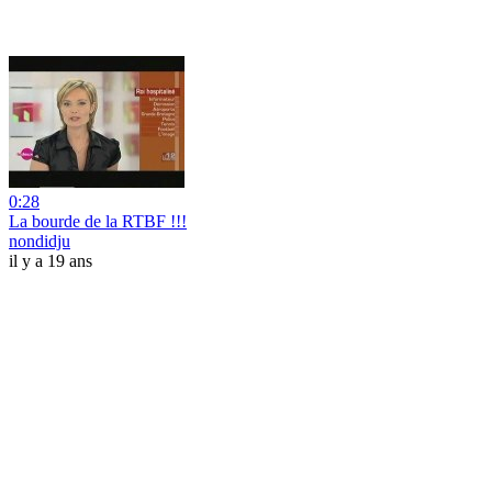
0:28
La bourde de la RTBF !!!
nondidju
il y a 19 ans