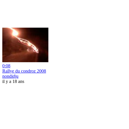
0:08
Rallye du condroz 2008
nondidju
il y a 18 ans