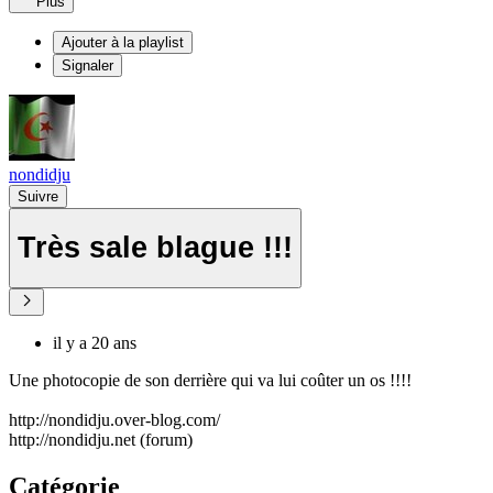
Plus
Ajouter à la playlist
Signaler
nondidju
Suivre
Très sale blague !!!
il y a 20 ans
Une photocopie de son derrière qui va lui coûter un os !!!!
http://nondidju.over-blog.com/
http://nondidju.net (forum)
Catégorie