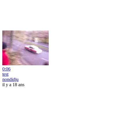
0:06
test
nondidju
il y a 18 ans