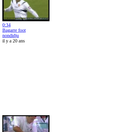
0:34
Bagarre foot
nondidju
il y a 20 ans