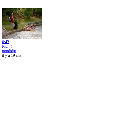
0:43
Pipi !!
nondidju
il y a 19 ans