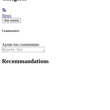
🗞
News
Voir moins
Commentaires
Ajoute ton commentaire
Recommandations