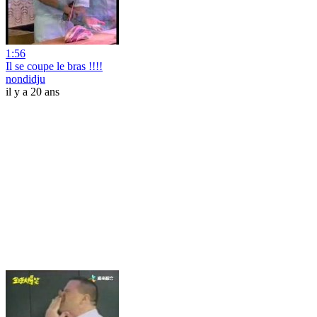
1:56
Il se coupe le bras !!!!
nondidju
il y a 20 ans