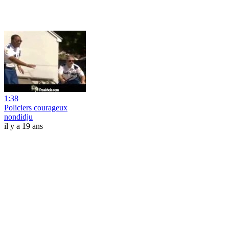
1:38
Policiers courageux
nondidju
il y a 19 ans