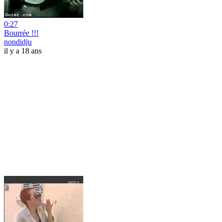
0:27
Bourrée !!!
nondidju
il y a 18 ans