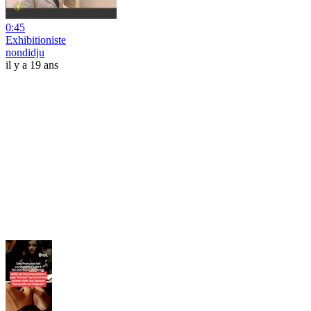
0:45
Exhibitioniste
nondidju
il y a 19 ans