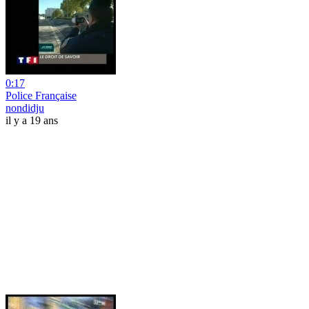
0:17
Police Française
nondidju
il y a 19 ans