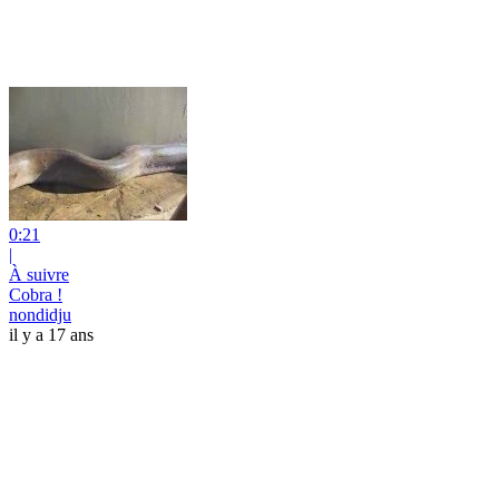
0:21
|
À suivre
Cobra !
nondidju
il y a 17 ans