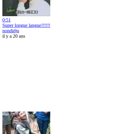
0:51
Super longue langue!!!!!!
nondidju
il y a 20 ans