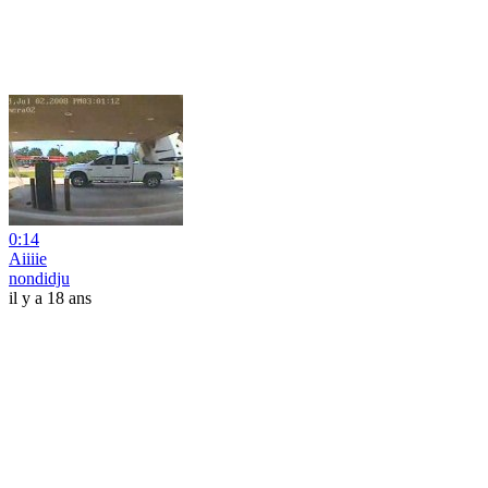
0:14
Aiiiie
nondidju
il y a 18 ans