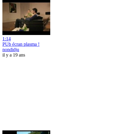
1:14
PUb écran plasma !
nondidju
il y a 19 ans