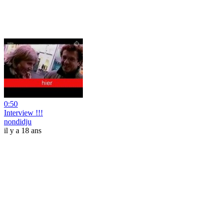
0:50
Interview !!!
nondidju
il y a 18 ans