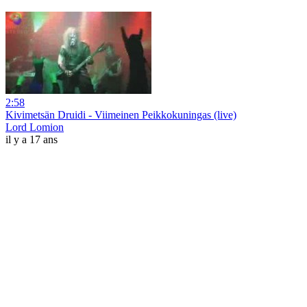
2:58
Kivimetsän Druidi - Viimeinen Peikkokuningas (live)
Lord Lomion
il y a 17 ans