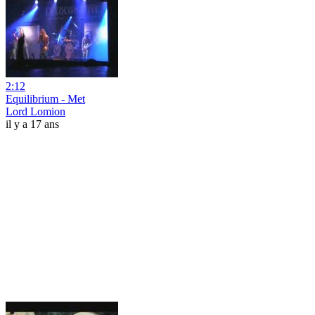
2:12
Equilibrium - Met
Lord Lomion
il y a 17 ans