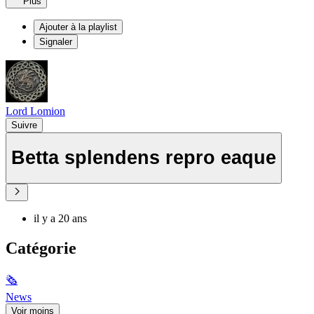
Plus
Ajouter à la playlist
Signaler
Lord Lomion
Suivre
Betta splendens repro eaque
il y a 20 ans
Catégorie
🗞
News
Voir moins