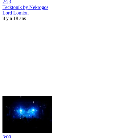
2:23
Tecktonik by Nekrogos
Lord Lomion
il y a 18 ans
3:00