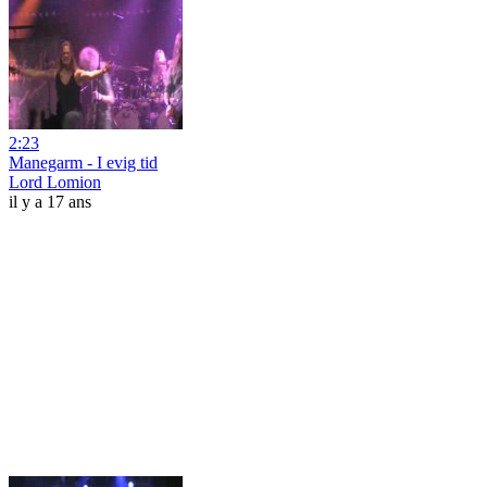
2:23
Manegarm - I evig tid
Lord Lomion
il y a 17 ans