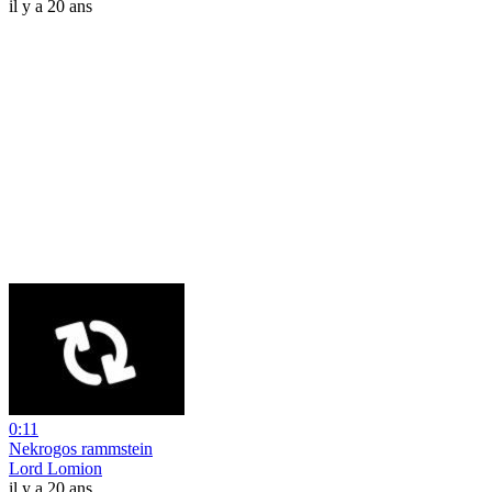
il y a 20 ans
0:11
Nekrogos rammstein
Lord Lomion
il y a 20 ans