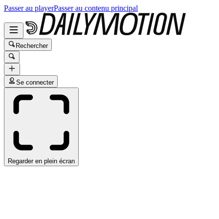
Passer au player
Passer au contenu principal
Rechercher
Se connecter
Regarder en plein écran