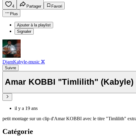
4
Partager
Favori
Plus
Ajouter à la playlist
Signaler
DjamKabyle-music ⵣ
Suivre
Amar KOBBI "Timlilith" (Kabyle)
il y a 19 ans
petit montage sur un clip d'Amar KOBBI avec le titre "Timlilith" ext
Catégorie