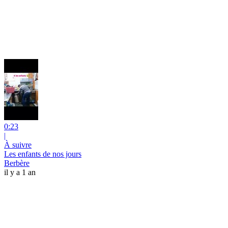
0:23
|
À suivre
Les enfants de nos jours
Berbère
il y a 1 an