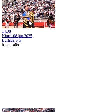
14:38
Nimes 08 jun 2025
Burladero.tv
hace 1 año