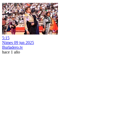
5:15
Nimes 09 jun 2025
Burladero.tv
hace 1 año