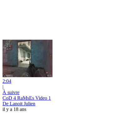
2:04
|
À suivre
CoD 4 RaMsEs Video 1
De Lanoit Julien
il y a 18 ans