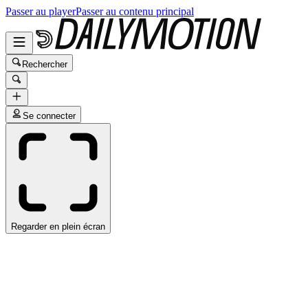
Passer au player
Passer au contenu principal
Rechercher
Se connecter
Regarder en plein écran