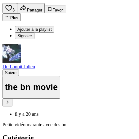
3
Partager
Favori
Plus
Ajouter à la playlist
Signaler
De Lanoit Julien
Suivre
the bn movie
il y a 20 ans
Petite vidéo marante avec des bn
Catégorie