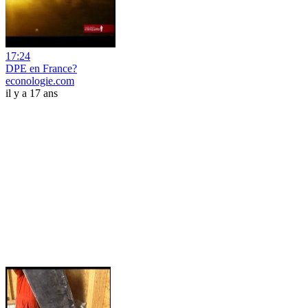
17:24
DPE en France?
econologie.com
il y a 17 ans