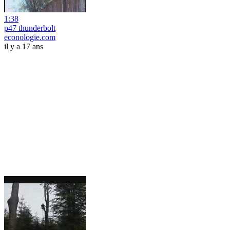
1:38
p47 thunderbolt
econologie.com
il y a 17 ans