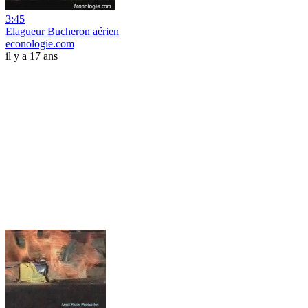
3:45
Elagueur Bucheron aérien
econologie.com
il y a 17 ans