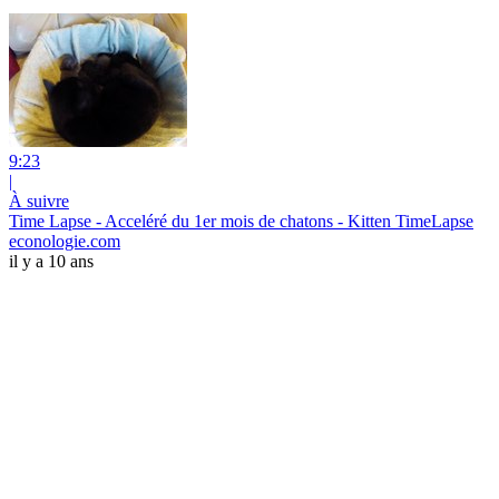
9:23
|
À suivre
Time Lapse - Acceléré du 1er mois de chatons - Kitten TimeLapse
econologie.com
il y a 10 ans