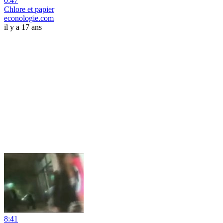
0:47
Chlore et papier
econologie.com
il y a 17 ans
8:41