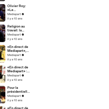
Olivier Roy:
«Le
fondamentalis
Mediapart
me ne suffit
il y a 10 ans
pas à produire
de la
Religion au
violence»
travail: la
charte ou la
Mediapart
loi ?
il y a 10 ans
«En direct de
Mediapart»,
première
Mediapart
partie: retour
il y a 10 ans
à Calais
«En direct de
Mediapart» :
Macron
Mediapart
l'ultralibéral ?
il y a 10 ans
Pour la
présidentielle
, «En direct de
Mediapart
Mediapart»
il y a 10 ans
devient
hebdomadaire
«En direct de