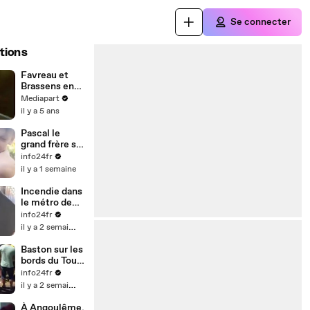
Se connecter
tions
Favreau et
Brassens en
1975
Mediapart
il y a 5 ans
Pascal le
grand frère se
fait étrangler
info24fr
et s'énerve
il y a 1 semaine
Lors des
#fêtes de
Incendie dans
Sainte-Anne à
le métro de
Rethel
Barcelone sur
info24fr
(Ardennes)
la L1 Station
il y a 2 semaines
de métro El
Clot
Baston sur les
bords du Tour
de France
info24fr
il y a 2 semaines
À Angoulême,