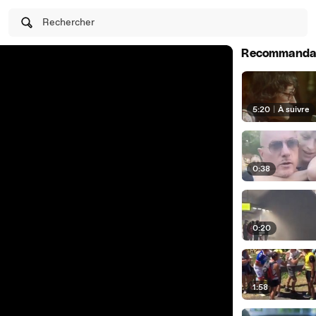
Rechercher
Recommanda
5:20
|
À suivre
0:38
0:20
1:58