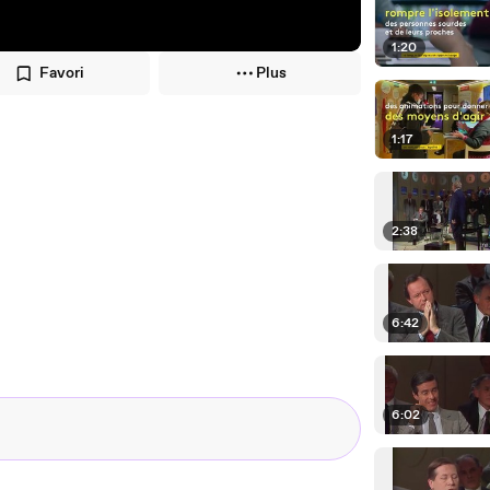
1:20
Favori
Plus
1:17
2:38
6:42
6:02