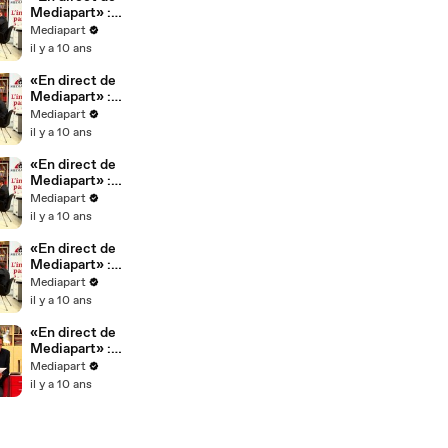
Mediapart» :
Macron le
Mediapart
progressiste ?
il y a 10 ans
«En direct de
Mediapart» :
Macron
Mediapart
l'antisocial ?
il y a 10 ans
«En direct de
Mediapart» :
Macron le
Mediapart
pollueur ?
il y a 10 ans
«En direct de
Mediapart» :
Macron le
Mediapart
présidentialis
il y a 10 ans
te ?
«En direct de
Mediapart» :
Macron le
Mediapart
déloyal ?
il y a 10 ans