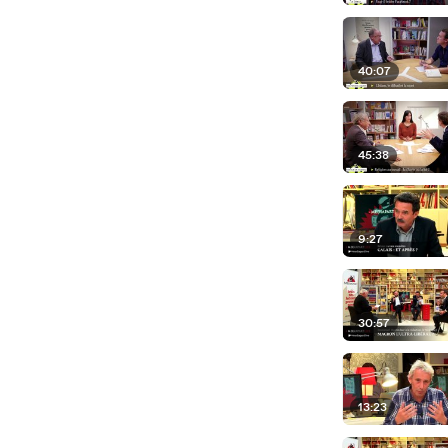
40:07
45:38
9:27
30:57
13:23