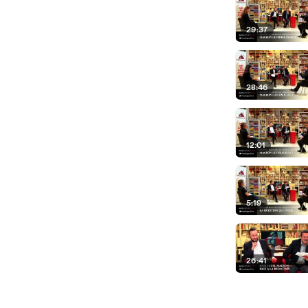
29:37
28:46
12:01
5:19
26:41