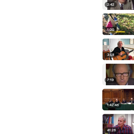
2:42
1:00
3:58
7:19
1:42:46
41:26