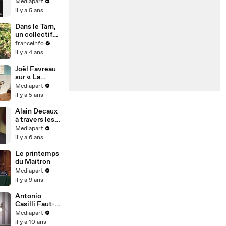
à Jean-Marie
Mediapart
Le Pen
il y a 5 ans
Dans le Tarn,
un collectif
citoyen
franceinfo
organise des
il y a 4 ans
opérations de
nettoyage de
Joël Favreau
la rivière
sur « La
Cérou
Princesse et
Mediapart
le croque-
il y a 5 ans
notes »
Alain Decaux
à travers les
âges
Mediapart
cathodiques
il y a 6 ans
Le printemps
du Maitron
Mediapart
il y a 9 ans
Antonio
Casilli Faut-il
brûler
Mediapart
Facebook ?
il y a 10 ans