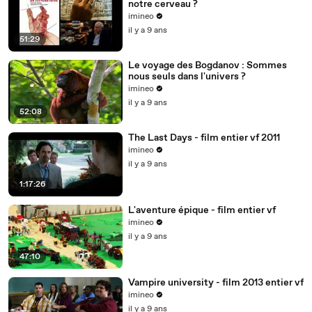
notre cerveau ?
imineo
il y a 9 ans
51:29
Le voyage des Bogdanov : Sommes
nous seuls dans l'univers ?
imineo
il y a 9 ans
52:08
The Last Days - film entier vf 2011
imineo
il y a 9 ans
1:17:26
L'aventure épique - film entier vf
imineo
il y a 9 ans
47:10
Vampire university - film 2013 entier vf
imineo
il y a 9 ans