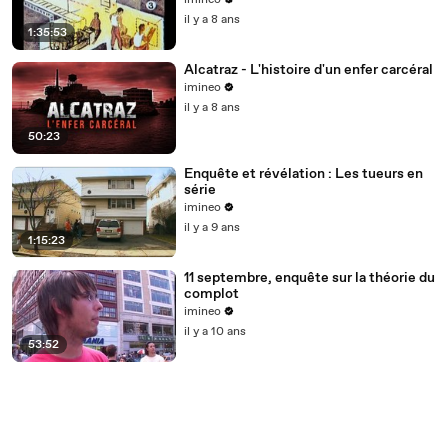
imineo
il y a 8 ans
1:35:53
Alcatraz - L'histoire d'un enfer carcéral
imineo
il y a 8 ans
50:23
Enquête et révélation : Les tueurs en
série
imineo
il y a 9 ans
1:15:23
11 septembre, enquête sur la théorie du
complot
imineo
il y a 10 ans
53:52