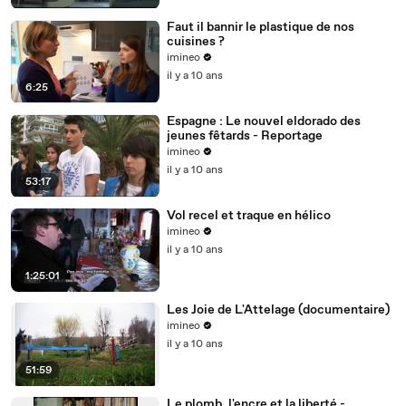
Faut il bannir le plastique de nos
cuisines ?
imineo
il y a 10 ans
6:25
Espagne : Le nouvel eldorado des
jeunes fêtards - Reportage
imineo
il y a 10 ans
53:17
Vol recel et traque en hélico
imineo
il y a 10 ans
1:25:01
Les Joie de L'Attelage (documentaire)
imineo
il y a 10 ans
51:59
Le plomb, l'encre et la liberté -