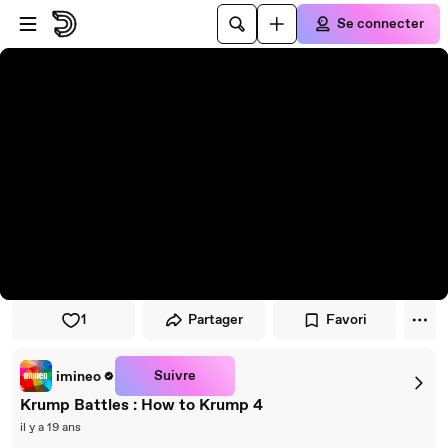
Passer au player
Passer au contenu principal
Se connecter
1
Partager
Favori
Suivre
imineo
Krump Battles : How to Krump 4
il y a 19 ans