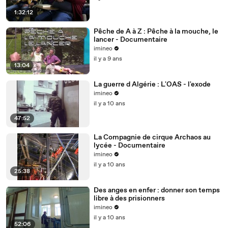
1:32:12
Pêche de A à Z : Pêche à la mouche, le
lancer - Documentaire
imineo
il y a 9 ans
13:04
La guerre d Algérie : L'OAS - l'exode
imineo
il y a 10 ans
47:52
La Compagnie de cirque Archaos au
lycée - Documentaire
imineo
il y a 10 ans
25:38
Des anges en enfer : donner son temps
libre à des prisionners
imineo
il y a 10 ans
52:06