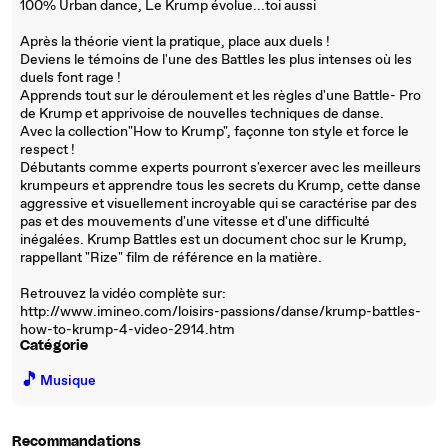
100% Urban dance, Le Krump évolue...toi aussi
Après la théorie vient la pratique, place aux duels !
Deviens le témoins de l'une des Battles les plus intenses où les
duels font rage !
Apprends tout sur le déroulement et les règles d'une Battle- Pro
de Krump et apprivoise de nouvelles techniques de danse.
Avec la collection"How to Krump", façonne ton style et force le
respect !
Débutants comme experts pourront s'exercer avec les meilleurs
krumpeurs et apprendre tous les secrets du Krump, cette danse
aggressive et visuellement incroyable qui se caractérise par des
pas et des mouvements d'une vitesse et d'une difficulté
inégalées. Krump Battles est un document choc sur le Krump,
rappellant "Rize" film de référence en la matière.
Retrouvez la vidéo complète sur:
http://www.imineo.com/loisirs-passions/danse/krump-battles-
how-to-krump-4-video-2914.htm
Catégorie
🎵
Musique
Recommandations