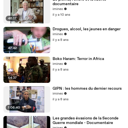
documentaire
imineo
il y a 10 ans
46:17
Drogues, alcool, les jeunes en danger
imineo
il y a 8 ans
47:42
Boko Haram: Terror in Africa
imineo
il y a 8 ans
54:37
GIPN : les hommes du dernier recours
imineo
il y a 8 ans
1:06:40
Les grandes évasions de la Seconde
Guerre mondiale - Documentaire