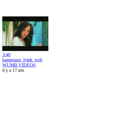
3:40
kamnouze_lylah_web
WUMB VIDEOS
il y a 17 ans