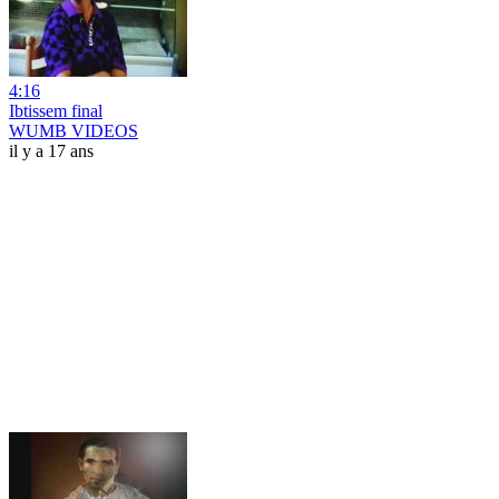
4:16
Ibtissem final
WUMB VIDEOS
il y a 17 ans