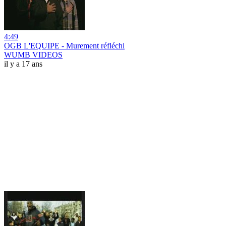
4:49
OGB L'EQUIPE - Murement réfléchi
WUMB VIDEOS
il y a 17 ans