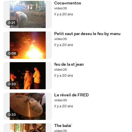
Coca+mentos
video35
il y a 20 ans
0:21
Petit saut par dessu le feu by manu
video35
il y a 20 ans
0:08
feu de la st jean
video35
il y a 20 ans
0:20
Le réveil de FRED
video35
il y a 20 ans
0:33
The balai
video35