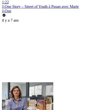
1:22
J-One Story – Street of Youth à Pusan avec Marie
J-One
il y a 7 ans