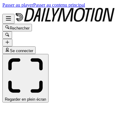
Passer au player
Passer au contenu principal
Rechercher
Se connecter
Regarder en plein écran