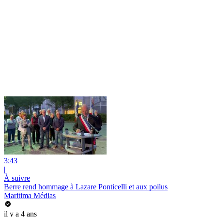
3:43
|
À suivre
Berre rend hommage à Lazare Ponticelli et aux poilus
Maritima Médias
il y a 4 ans