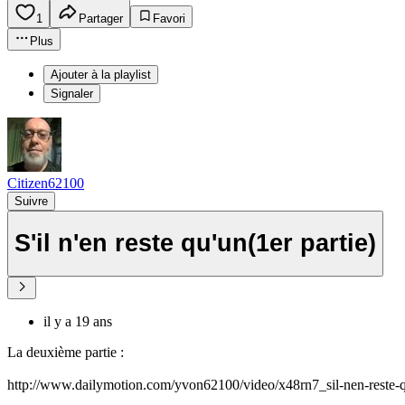
1
Partager
Favori
Plus
Ajouter à la playlist
Signaler
Citizen62100
Suivre
S'il n'en reste qu'un(1er partie)
il y a 19 ans
La deuxième partie :
http://www.dailymotion.com/yvon62100/video/x48rn7_sil-nen-reste-q