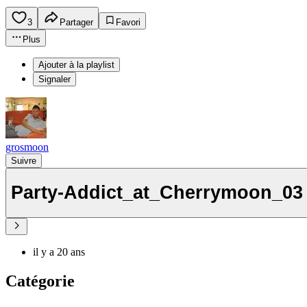
3
Partager
Favori
Plus
Ajouter à la playlist
Signaler
grosmoon
Suivre
Party-Addict_at_Cherrymoon_03
il y a 20 ans
Catégorie