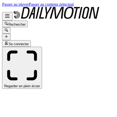
Passer au player
Passer au contenu principal
Rechercher
Se connecter
Regarder en plein écran