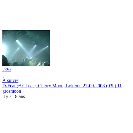
2:20
|
À suivre
D-Feat @ Classic, Cherry Moon, Lokeren 27-09-2008 (03h) 11
grosmoon
il y a 18 ans