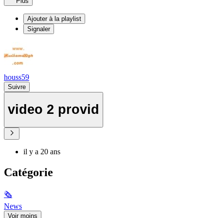
Plus
Ajouter à la playlist
Signaler
houss59
Suivre
video 2 provid
il y a 20 ans
Catégorie
🗞
News
Voir moins