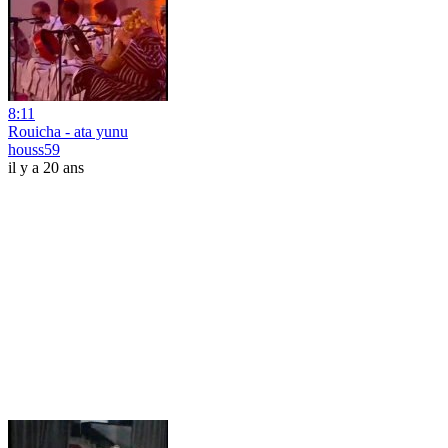
8:11
Rouicha - ata yunu
houss59
il y a 20 ans