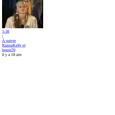
5:38
|
À suivre
RaissaKelly et
houss59
il y a 18 ans