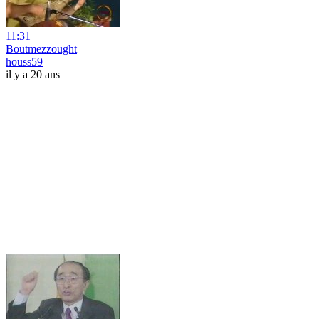
11:31
Boutmezzought
houss59
il y a 20 ans