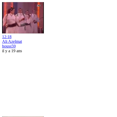
12:18
Ali Azelmat
houss59
il y a 19 ans