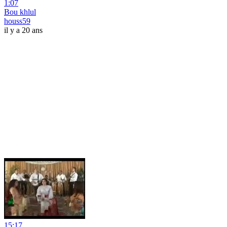
1:07
Bou khlul
houss59
il y a 20 ans
15:17