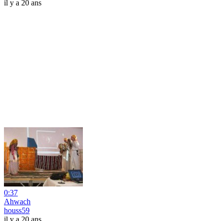
il y a 20 ans
0:37
Ahwach
houss59
il y a 20 ans