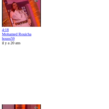
4:18
Mohamed Rouicha
houss59
il y a 20 ans