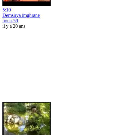
5:10
Demsirya imghrane
houss59
il y a 20 ans