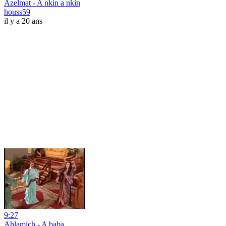
Azelmat - A nkin a nkin
houss59
il y a 20 ans
9:27
Ahlamich - A baba