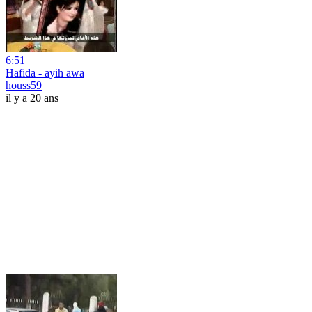
6:51
Hafida - ayih awa
houss59
il y a 20 ans