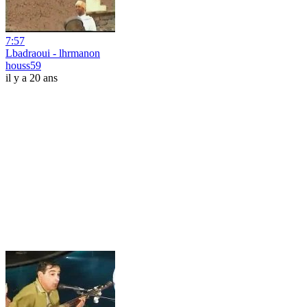
7:57
Lbadraoui - lhrmanon
houss59
il y a 20 ans