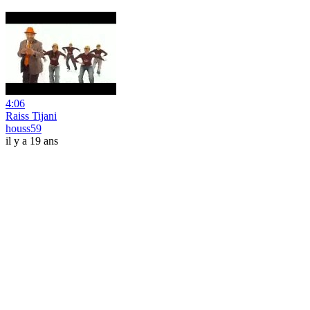
4:06
Raiss Tijani
houss59
il y a 19 ans