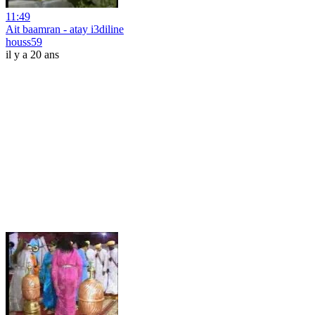
11:49
Ait baamran - atay i3diline
houss59
il y a 20 ans