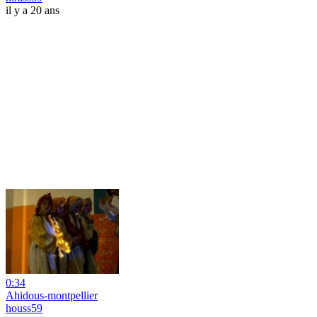
il y a 20 ans
0:34
Ahidous-montpellier
houss59