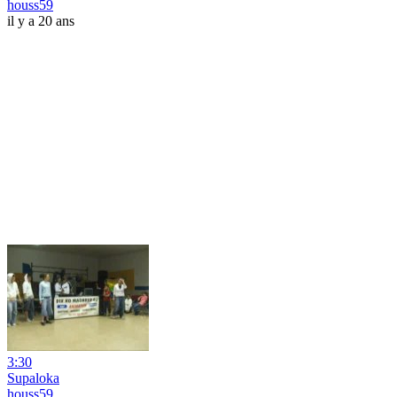
houss59
il y a 20 ans
3:30
Supaloka
houss59