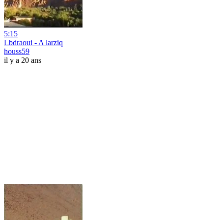
5:15
Lbdraoui - A larziq
houss59
il y a 20 ans