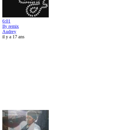
6:01
Ily remix
Audrey
il y a 17 ans