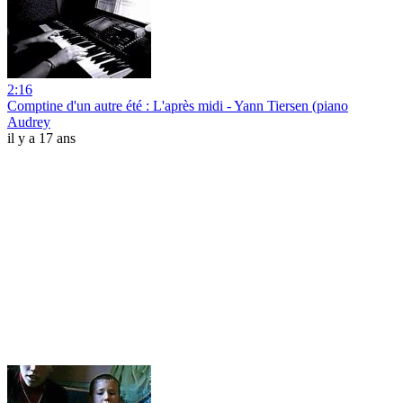
2:16
Comptine d'un autre été : L'après midi - Yann Tiersen (piano
Audrey
il y a 17 ans