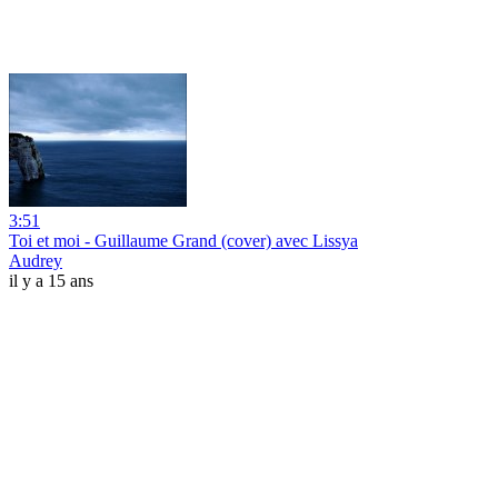
3:51
Toi et moi - Guillaume Grand (cover) avec Lissya
Audrey
il y a 15 ans