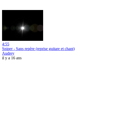
4:55
Sniper - Sans repère (reprise guitare et chant)
Audrey
il y a 16 ans