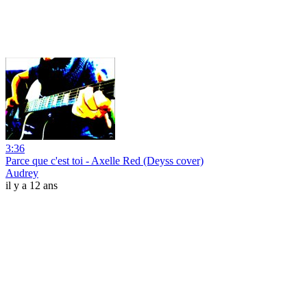
3:36
Parce que c'est toi - Axelle Red (Deyss cover)
Audrey
il y a 12 ans