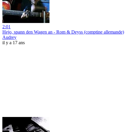
2:01
Hejo, spann den Wagen an - Rom & Deyss (comptine allemande)
Audrey
il y a 17 ans