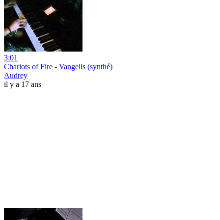
3:01
Chariots of Fire - Vangelis (synthé)
Audrey
il y a 17 ans