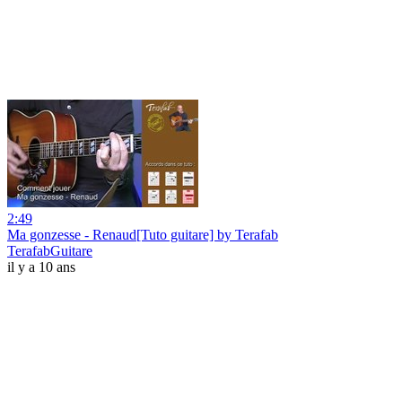
2:49
Ma gonzesse - Renaud[Tuto guitare] by Terafab
TerafabGuitare
il y a 10 ans