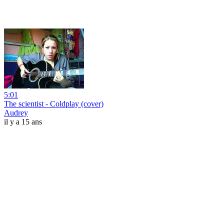
5:01
The scientist - Coldplay (cover)
Audrey
il y a 15 ans