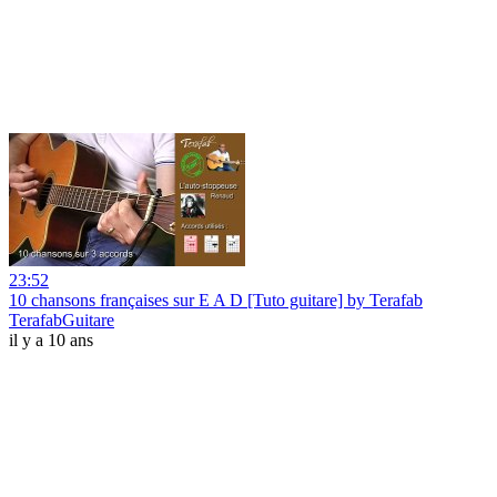
23:52
10 chansons françaises sur E A D [Tuto guitare] by Terafab
TerafabGuitare
il y a 10 ans