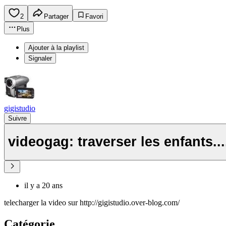
2
Partager
Favori
Plus
Ajouter à la playlist
Signaler
gigistudio
Suivre
videogag: traverser les enfants...
il y a 20 ans
telecharger la video sur http://gigistudio.over-blog.com/
Catégorie