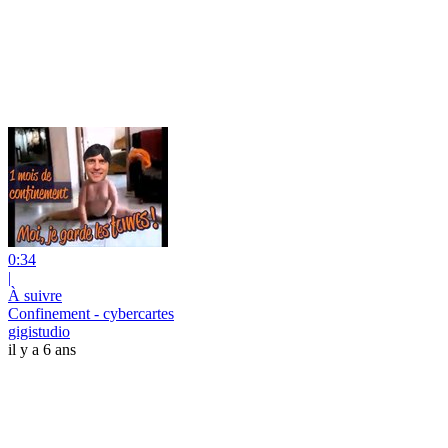
0:34
|
À suivre
Confinement - cybercartes
gigistudio
il y a 6 ans