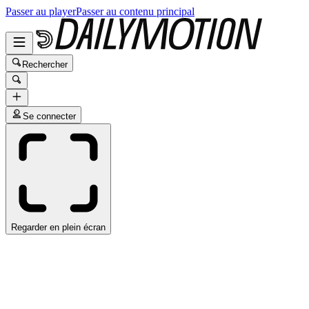
Passer au player
Passer au contenu principal
Rechercher
Se connecter
Regarder en plein écran