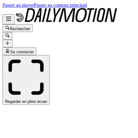
Passer au player
Passer au contenu principal
Rechercher
Se connecter
Regarder en plein écran