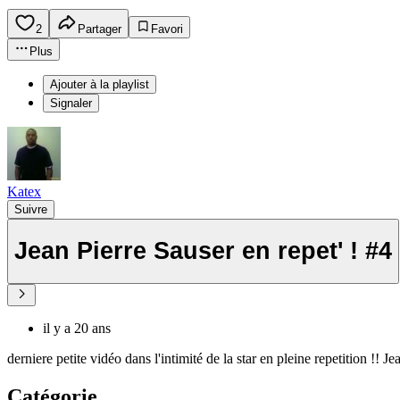
2
Partager
Favori
Plus
Ajouter à la playlist
Signaler
Katex
Suivre
Jean Pierre Sauser en repet' ! #4
il y a 20 ans
derniere petite vidéo dans l'intimité de la star en pleine repetition !! 
Catégorie