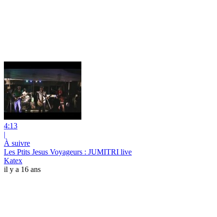
4:13
|
À suivre
Les Ptits Jesus Voyageurs : JUMITRI live
Katex
il y a 16 ans