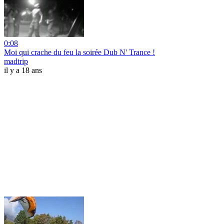
0:08
Moi qui crache du feu la soirée Dub N' Trance !
madtrip
il y a 18 ans