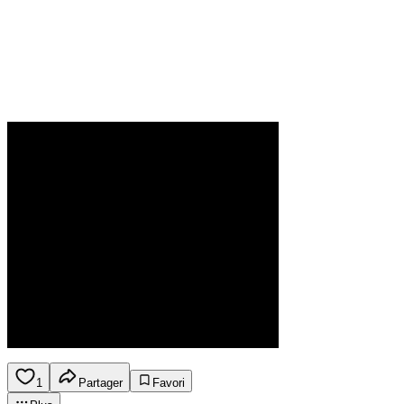
1
Partager
Favori