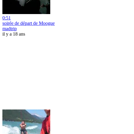
0:51
soirée de départ de Moogue
madtrip
il y a 18 ans