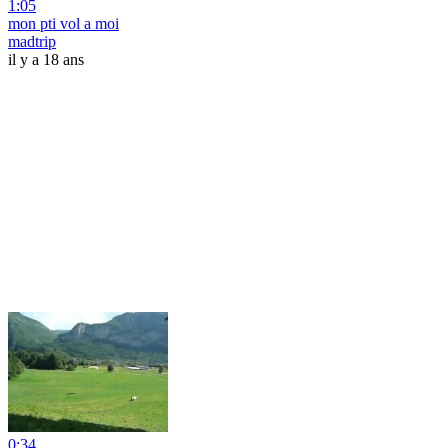
1:05
mon pti vol a moi
madtrip
il y a 18 ans
0:34