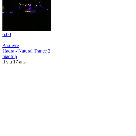
6:00
|
À suivre
Hadra - Natural Trance 2
madtrip
il y a 17 ans