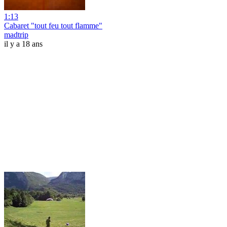
1:13
Cabaret "tout feu tout flamme"
madtrip
il y a 18 ans