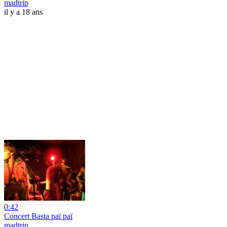
madtrip
il y a 18 ans
0:42
Concert Basta paï paï
madtrip