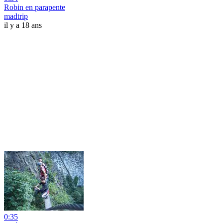
Robin en parapente
madtrip
il y a 18 ans
0:35