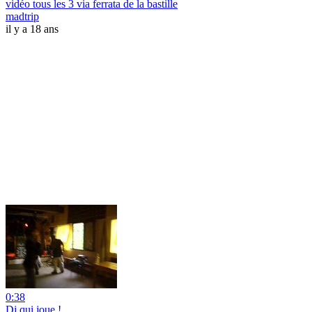
vidéo tous les 3 via ferrata de la bastille
madtrip
il y a 18 ans
0:38
Dj qui joue !