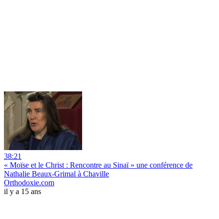
38:21
« Moïse et le Christ : Rencontre au Sinaï » une conférence de
Nathalie Beaux-Grimal à Chaville
Orthodoxie.com
il y a 15 ans