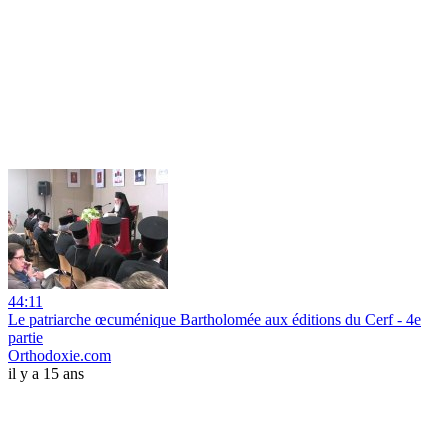
44:11
Le patriarche œcuménique Bartholomée aux éditions du Cerf - 4e
partie
Orthodoxie.com
il y a 15 ans