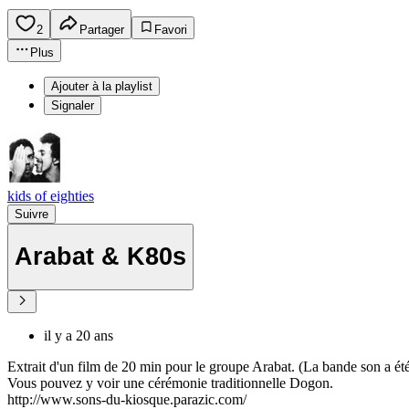
2
Partager
Favori
Plus
Ajouter à la playlist
Signaler
kids of eighties
Suivre
Arabat & K80s
il y a 20 ans
Extrait d'un film de 20 min pour le groupe Arabat. (La bande son a été
Vous pouvez y voir une cérémonie traditionnelle Dogon.
http://www.sons-du-kiosque.parazic.com/