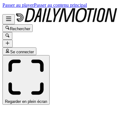
Passer au player
Passer au contenu principal
Rechercher
Se connecter
Regarder en plein écran