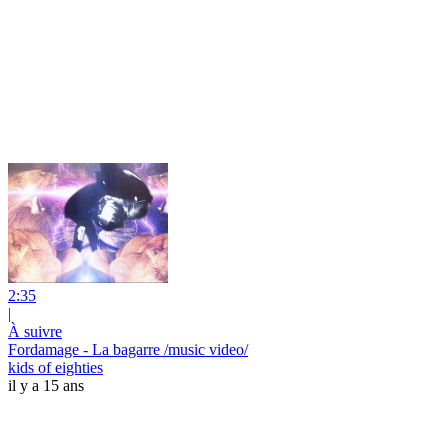
2:35
|
À suivre
Fordamage - La bagarre /music video/
kids of eighties
il y a 15 ans