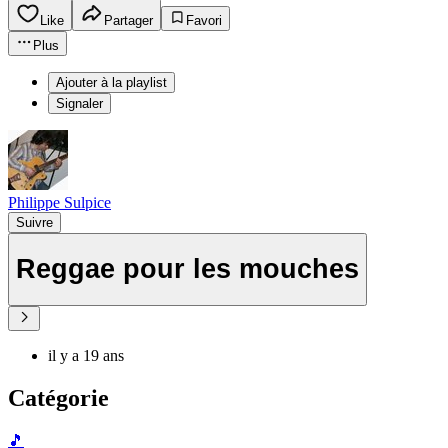
Like
Partager
Favori
Plus
Ajouter à la playlist
Signaler
Philippe Sulpice
Suivre
Reggae pour les mouches
il y a 19 ans
Catégorie
🎵