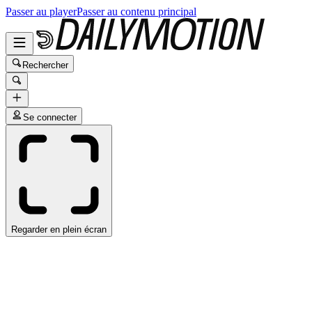
Passer au player
Passer au contenu principal
Rechercher
Se connecter
Regarder en plein écran