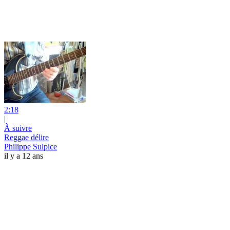
2:18
|
À suivre
Reggae délire
Philippe Sulpice
il y a 12 ans