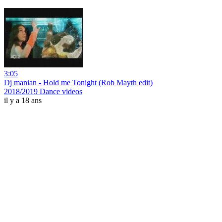
3:05
Dj manian - Hold me Tonight (Rob Mayth edit)
2018/2019 Dance videos
il y a 18 ans