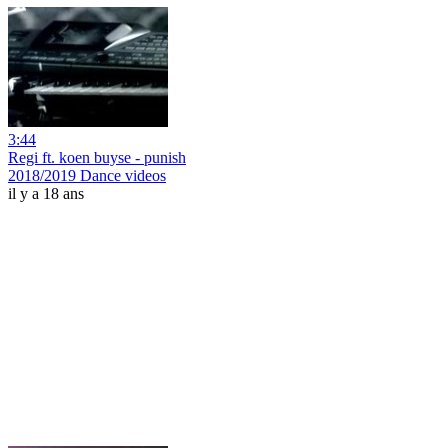
3:44
Regi ft. koen buyse - punish
2018/2019 Dance videos
il y a 18 ans