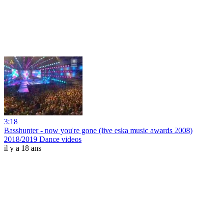
3:18
Basshunter - now you're gone (live eska music awards 2008)
2018/2019 Dance videos
il y a 18 ans