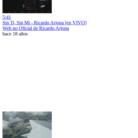
5:41
Sin Ti, Sin Mi - Ricardo Arjona [en VIVO]
Web no Oficial de Ricardo Arjona
hace 18 años