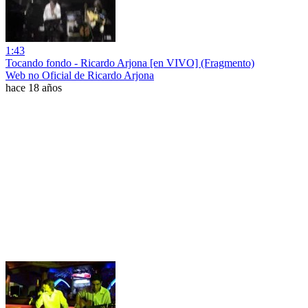
1:43
Tocando fondo - Ricardo Arjona [en VIVO] (Fragmento)
Web no Oficial de Ricardo Arjona
hace 18 años