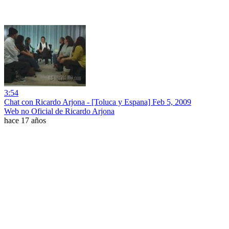
3:54
Chat con Ricardo Arjona - [Toluca y Espana] Feb 5, 2009
Web no Oficial de Ricardo Arjona
hace 17 años