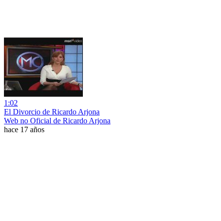
1:02
El Divorcio de Ricardo Arjona
Web no Oficial de Ricardo Arjona
hace 17 años