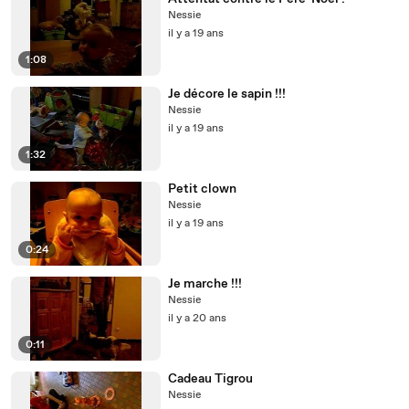
Nessie
il y a 19 ans
1:08
Je décore le sapin !!!
Nessie
il y a 19 ans
1:32
Petit clown
Nessie
il y a 19 ans
0:24
Je marche !!!
Nessie
il y a 20 ans
0:11
Cadeau Tigrou
Nessie