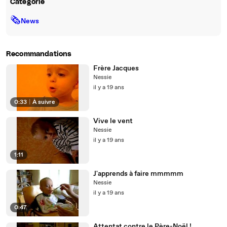
Catégorie
🗞
News
Recommandations
Frère Jacques
Nessie
il y a 19 ans
0:33
|
À suivre
Vive le vent
Nessie
il y a 19 ans
1:11
J'apprends à faire mmmmm
Nessie
il y a 19 ans
0:47
Attentat contre le Père-Noël !