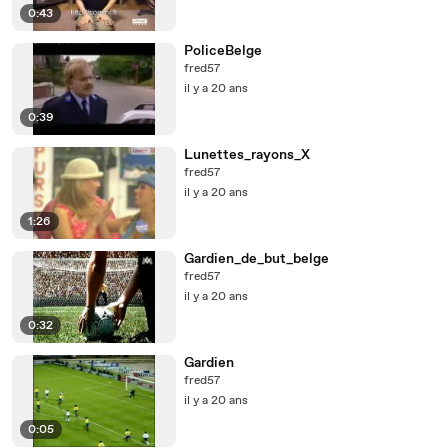
0:43
PoliceBelge
fred57
il y a 20 ans
0:39
Lunettes_rayons_X
fred57
il y a 20 ans
1:26
Gardien_de_but_belge
fred57
il y a 20 ans
0:32
Gardien
fred57
il y a 20 ans
0:05