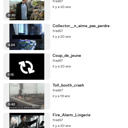
fred57
il y a 20 ans
0:30
Collector__n_aime_pas_perdre
fred57
il y a 20 ans
4:24
Coup_de_jeune
fred57
il y a 20 ans
1:15
Toll_booth_crash
fred57
il y a 19 ans
0:42
Fire_Alarm_Lingerie
fred57
il y a 20 ans