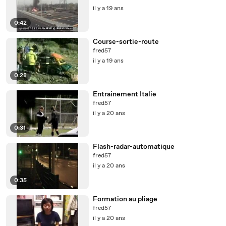
il y a 19 ans
0:42
Course-sortie-route
fred57
il y a 19 ans
0:28
Entrainement Italie
fred57
il y a 20 ans
0:31
Flash-radar-automatique
fred57
il y a 20 ans
0:35
Formation au pliage
fred57
il y a 20 ans