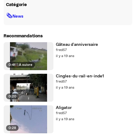
Catégorie
🗞
News
Recommandations
Gâteau d'anniversaire
fred57
il y a 19 ans
0:41
|
À suivre
Cingles-du-rail-en-inde1
fred57
il y a 19 ans
0:20
Aligator
fred57
il y a 19 ans
0:28