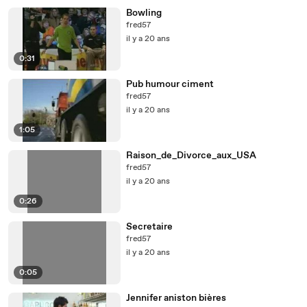
Bowling
fred57
il y a 20 ans
0:31
Pub humour ciment
fred57
il y a 20 ans
1:05
Raison_de_Divorce_aux_USA
fred57
il y a 20 ans
0:26
Secretaire
fred57
il y a 20 ans
0:05
Jennifer aniston bières