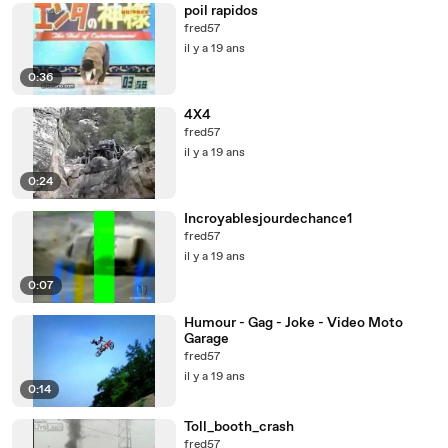
poil rapidos
fred57
il y a 19 ans
0:36
4X4
fred57
il y a 19 ans
0:24
Incroyablesjourdechance1
fred57
il y a 19 ans
0:07
Humour - Gag - Joke - Video Moto
Garage
fred57
il y a 19 ans
0:14
Toll_booth_crash
fred57