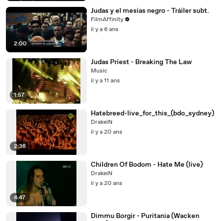
Judas y el mesías negro - Tráiler subt.
FilmAffinity
il y a 6 ans
2:00
Judas Priest - Breaking The Law
Music
il y a 11 ans
1:57
Hatebreed-live_for_this_(bdo_sydney)
DrakeiN
il y a 20 ans
2:36
Children Of Bodom - Hate Me (live)
DrakeiN
il y a 20 ans
4:47
Dimmu Borgir - Puritania (Wacken