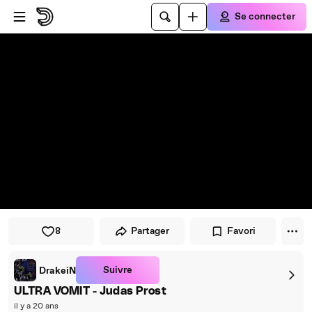
Passer au player
Passer au contenu principal
Se connecter
8
Partager
Favori
Suivre
DrakeiN
ULTRA VOMIT - Judas Prost
il y a 20 ans