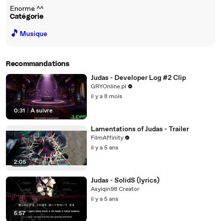
Enorme ^^
Catégorie
🎵
Musique
Recommandations
Judas - Developer Log #2 Clip
GRYOnline.pl
il y a 8 mois
0:31
|
À suivre
Lamentations of Judas - Trailer
FilmAffinity
il y a 5 ans
2:05
Judas - SolidS (lyrics)
Asyiqin98 Creator
il y a 5 ans
5:57