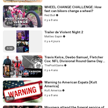
WHEEL CHANGE CHALLENGE: How
fast can bikers change a wheel?
Red Bull
il y a 8 ans
2:10
Trailer de Violent Night 2
Matteo Sapin
il y a 4 jours
3:32
Travis Kelce, Deebo Samuel, Fletcher
Cox: NFL Divisional Round Game Day
Fashion Winners
ThePostGame
il y a 4 ans
0:39
Warning to American Expats [Kult
America]
Kult America
il y a 8 ans
9:28
Mourners attend the funeral service of