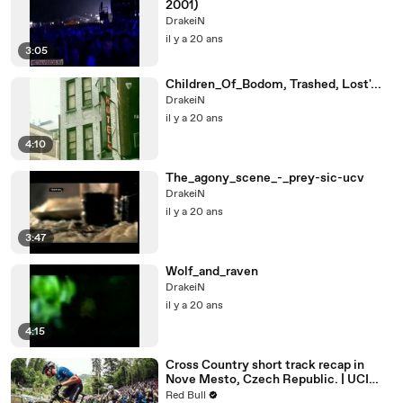
2001)
DrakeiN
il y a 20 ans
3:05
Children_Of_Bodom, Trashed, Lost'...
DrakeiN
il y a 20 ans
4:10
The_agony_scene_-_prey-sic-ucv
DrakeiN
il y a 20 ans
3:47
Wolf_and_raven
DrakeiN
il y a 20 ans
4:15
Cross Country short track recap in
Nove Mesto, Czech Republic. | UCI
MTB 2018
Red Bull