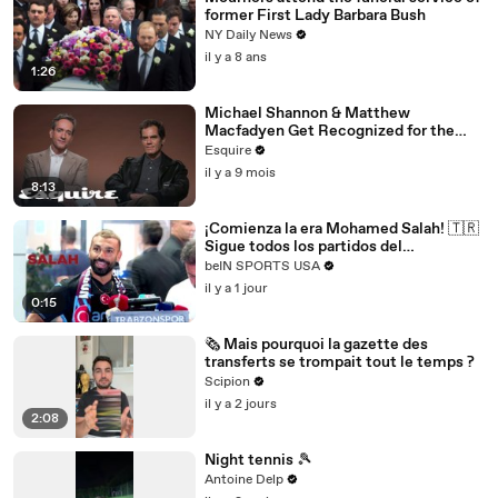
former First Lady Barbara Bush
NY Daily News
il y a 8 ans
1:26
Michael Shannon & Matthew
Macfadyen Get Recognized for the
Wrong Roles | Inquiring Minds | Esquire
Esquire
il y a 9 mois
8:13
¡Comienza la era Mohamed Salah! 🇹🇷
Sigue todos los partidos del
Trabzonspor por beIN SPORTS
beIN SPORTS USA
il y a 1 jour
0:15
🗞️ Mais pourquoi la gazette des
transferts se trompait tout le temps ?
Scipion
il y a 2 jours
2:08
Night tennis 🎾
Antoine Delp