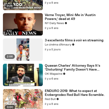
il y a 8 ans
4:28
Verne Troyer, Mini-Me in ‘Austin
Powers,’ dead at 49
NY Daily News
il y a 8 ans
1:12
3 excellents films à voir en streaming
Le cinéma d'Amaury
il y a 5 jours
2:56
Quawan Charles’ Attorney Says It’s
‘Disturbing’ Family Doesn’t Have
Answers — Watch
OK Magazine
il y a 6 ans
0:41
ENDURO 2018: What to expect at
Erzbergrodeo Red Bull Hare Scramble.
Red Bull
il y a 8 ans
3:00