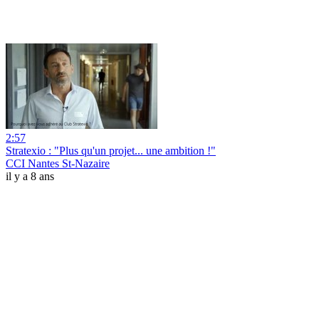
2:57
Stratexio : "Plus qu'un projet... une ambition !"
CCI Nantes St-Nazaire
il y a 8 ans