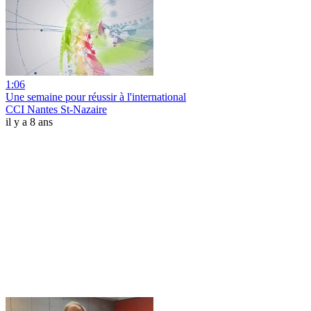
1:06
Une semaine pour réussir à l'international
CCI Nantes St-Nazaire
il y a 8 ans