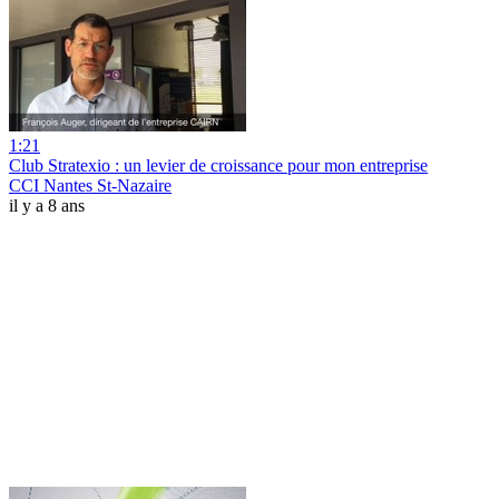
1:21
Club Stratexio : un levier de croissance pour mon entreprise
CCI Nantes St-Nazaire
il y a 8 ans