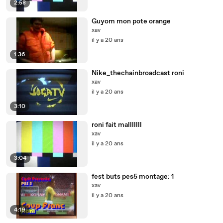
2:58
Guyom mon pote orange
xav
il y a 20 ans
1:36
Nike_thechainbroadcast roni
xav
il y a 20 ans
3:10
roni fait malllllll
xav
il y a 20 ans
3:04
fest buts pes5 montage: 1
xav
il y a 20 ans
4:19