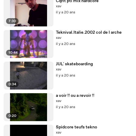
Cqrit pti mix hardcore
xav
il y a 20 ans
7:30
Teknival.Italie.2002 col de l arche
xav
il y a 20 ans
10:44
JUL' skateboarding
xav
il y a 20 ans
0:34
a voir !! ou a revoir !!
xav
il y a 20 ans
0:20
Spidcore teufs tekno
xav