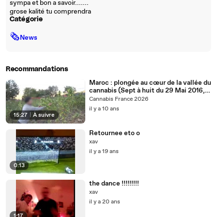
sympa et bon a savoir.......
grose kalité tu comprendra
Catégorie
🗞
News
Recommandations
Maroc : plongée au cœur de la vallée du
cannabis (Sept à huit du 29 Mai 2016,
TF1) (FR)
Cannabis France 2026
il y a 10 ans
15:27
|
À suivre
Retournee eto o
xav
il y a 19 ans
0:13
the dance !!!!!!!!!
xav
il y a 20 ans
1:17