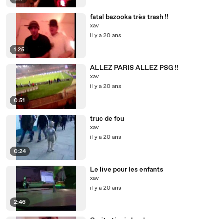
fatal bazooka très trash !!
xav
il y a 20 ans
1:25
ALLEZ PARIS ALLEZ PSG !!
xav
il y a 20 ans
0:51
truc de fou
xav
il y a 20 ans
0:24
Le live pour les enfants
xav
il y a 20 ans
2:46