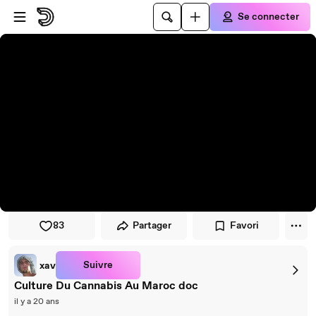
Passer au player
Passer au contenu principal
Se connecter
83
Partager
Favori
Suivre
xav
Culture Du Cannabis Au Maroc doc
il y a 20 ans