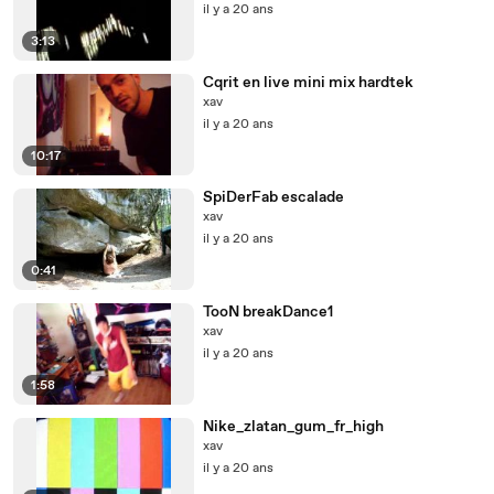
il y a 20 ans
3:13
Cqrit en live mini mix hardtek
xav
il y a 20 ans
10:17
SpiDerFab escalade
xav
il y a 20 ans
0:41
TooN breakDance1
xav
il y a 20 ans
1:58
Nike_zlatan_gum_fr_high
xav
il y a 20 ans