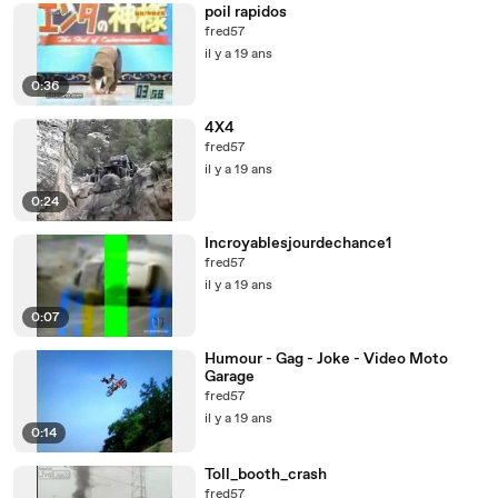
poil rapidos
fred57
il y a 19 ans
0:36
4X4
fred57
il y a 19 ans
0:24
Incroyablesjourdechance1
fred57
il y a 19 ans
0:07
Humour - Gag - Joke - Video Moto
Garage
fred57
il y a 19 ans
0:14
Toll_booth_crash
fred57