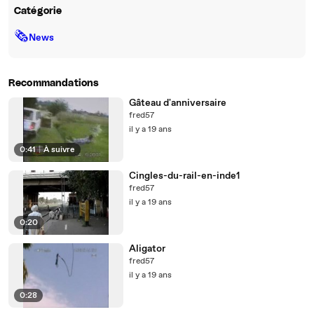
Catégorie
🗞
News
Recommandations
Gâteau d'anniversaire
fred57
il y a 19 ans
0:41
|
À suivre
Cingles-du-rail-en-inde1
fred57
il y a 19 ans
0:20
Aligator
fred57
il y a 19 ans
0:28