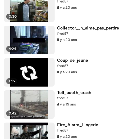
fred57
il y a 20 ans
0:30
Collector__n_aime_pas_perdre
fred57
il y a 20 ans
4:24
Coup_de_jeune
fred57
il y a 20 ans
1:15
Toll_booth_crash
fred57
il y a 19 ans
0:42
Fire_Alarm_Lingerie
fred57
il y a 20 ans