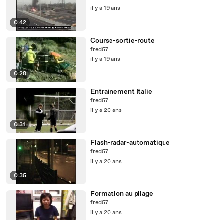
il y a 19 ans
0:42
Course-sortie-route
fred57
il y a 19 ans
0:28
Entrainement Italie
fred57
il y a 20 ans
0:31
Flash-radar-automatique
fred57
il y a 20 ans
0:35
Formation au pliage
fred57
il y a 20 ans