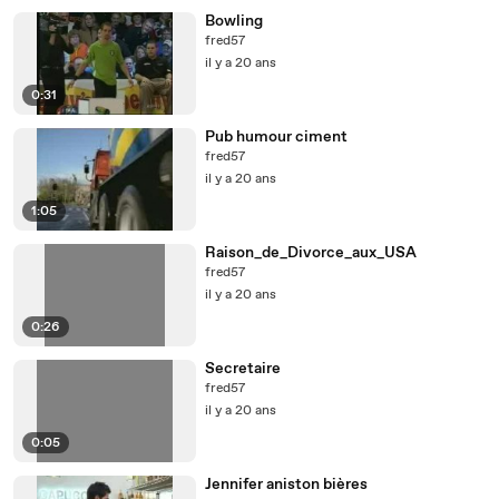
Bowling
fred57
il y a 20 ans
0:31
Pub humour ciment
fred57
il y a 20 ans
1:05
Raison_de_Divorce_aux_USA
fred57
il y a 20 ans
0:26
Secretaire
fred57
il y a 20 ans
0:05
Jennifer aniston bières