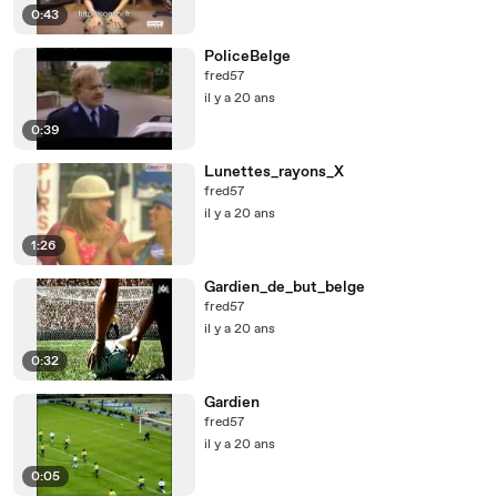
0:43
PoliceBelge
fred57
il y a 20 ans
0:39
Lunettes_rayons_X
fred57
il y a 20 ans
1:26
Gardien_de_but_belge
fred57
il y a 20 ans
0:32
Gardien
fred57
il y a 20 ans
0:05