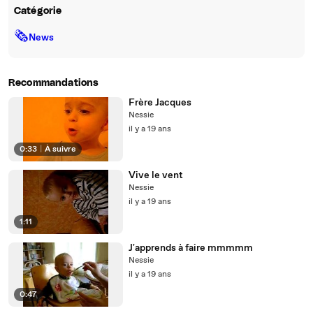
Catégorie
🗞
News
Recommandations
Frère Jacques
Nessie
il y a 19 ans
0:33
|
À suivre
Vive le vent
Nessie
il y a 19 ans
1:11
J'apprends à faire mmmmm
Nessie
il y a 19 ans
0:47