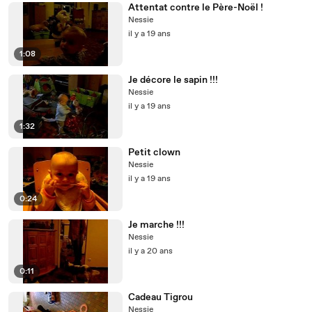
Attentat contre le Père-Noël !
Nessie
il y a 19 ans
1:08
Je décore le sapin !!!
Nessie
il y a 19 ans
1:32
Petit clown
Nessie
il y a 19 ans
0:24
Je marche !!!
Nessie
il y a 20 ans
0:11
Cadeau Tigrou
Nessie