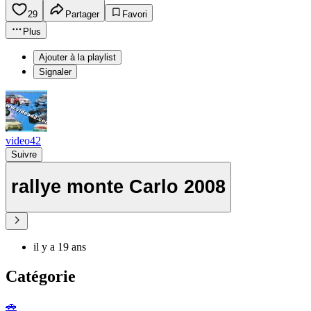
29
Partager
Favori
Plus
Ajouter à la playlist
Signaler
video42
Suivre
rallye monte Carlo 2008
il y a 19 ans
Catégorie
🚗