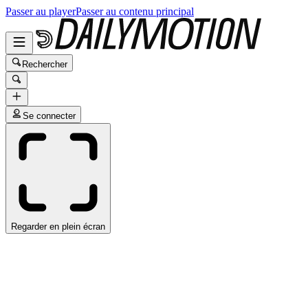
Passer au player
Passer au contenu principal
Rechercher
Se connecter
Regarder en plein écran