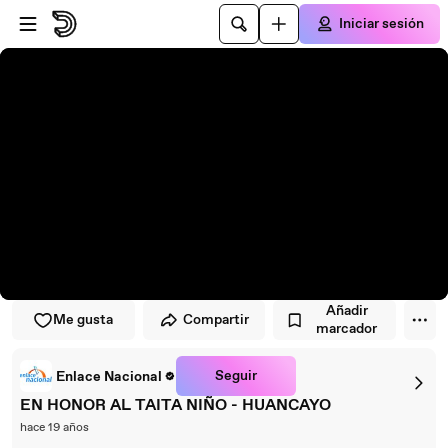
Saltar al reproductor
Saltar al contenido principal
Iniciar sesión
Añadir
Me gusta
Compartir
marcador
Seguir
Enlace Nacional
EN HONOR AL TAITA NIÑO - HUANCAYO
hace 19 años