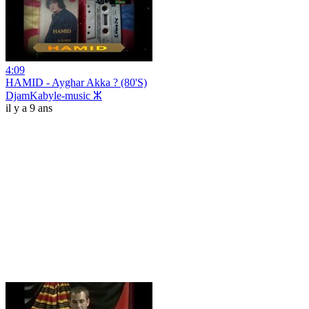
4:09
HAMID - Ayghar Akka ? (80'S)
DjamKabyle-music ⵣ
il y a 9 ans