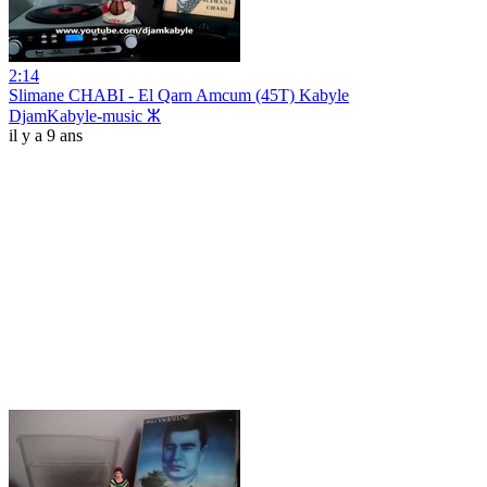
2:14
Slimane CHABI - El Qarn Amcum (45T) Kabyle
DjamKabyle-music ⵣ
il y a 9 ans