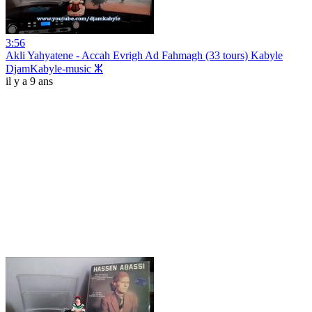
3:56
Akli Yahyatene - Accah Evrigh Ad Fahmagh (33 tours) Kabyle
DjamKabyle-music ⵣ
il y a 9 ans