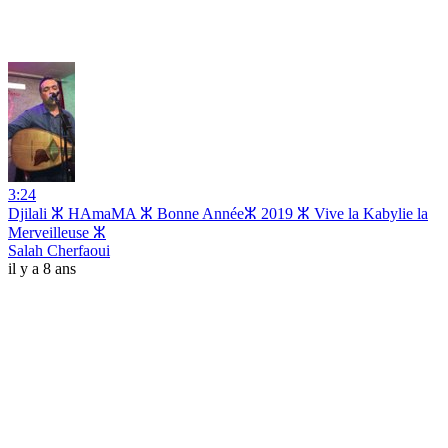
3:24
Djilali ⵣ HAmaMA ⵣ Bonne Annéeⵣ 2019 ⵣ Vive la Kabylie la
Merveilleuse ⵣ
Salah Cherfaoui
il y a 8 ans