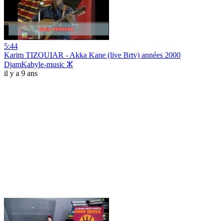
5:44
Karim TIZOUIAR - Akka Kane (live Brtv) années 2000
DjamKabyle-music ⵣ
il y a 9 ans