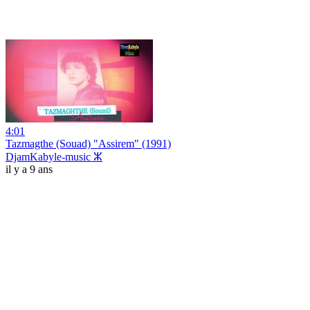
4:01
Tazmagthe (Souad) "Assirem" (1991)
DjamKabyle-music ⵣ
il y a 9 ans