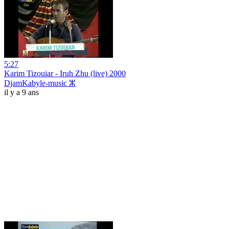
5:27
Karim Tizouiar - Iruh Zhu (live) 2000
DjamKabyle-music ⵣ
il y a 9 ans