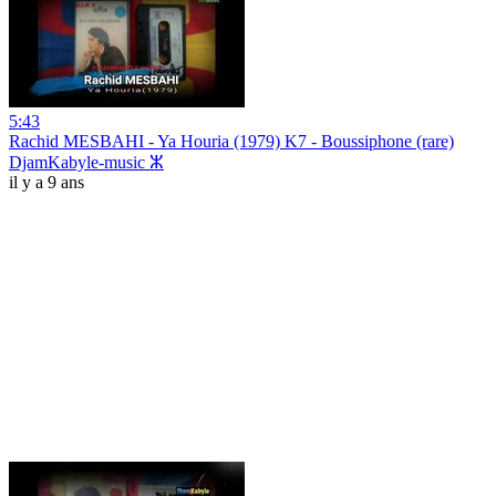
5:43
Rachid MESBAHI - Ya Houria (1979) K7 - Boussiphone (rare)
DjamKabyle-music ⵣ
il y a 9 ans