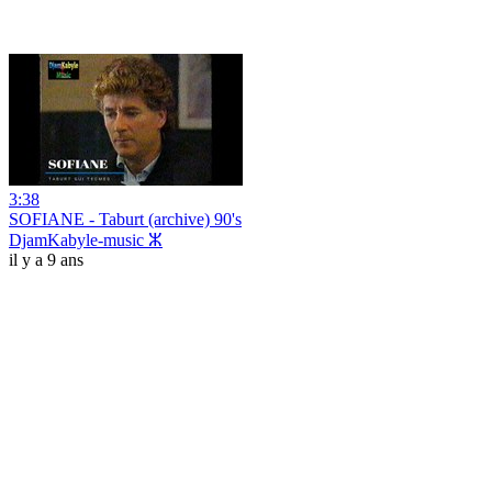
3:38
SOFIANE - Taburt (archive) 90's
DjamKabyle-music ⵣ
il y a 9 ans