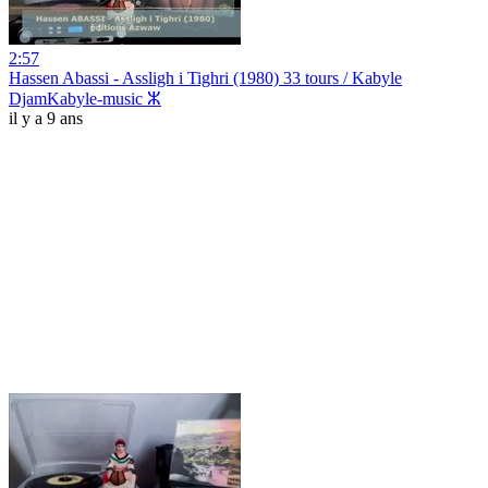
2:57
Hassen Abassi - Assligh i Tighri (1980) 33 tours / Kabyle
DjamKabyle-music ⵣ
il y a 9 ans