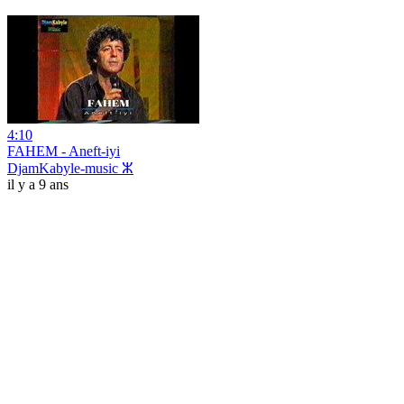
4:10
FAHEM - Aneft-iyi
DjamKabyle-music ⵣ
il y a 9 ans