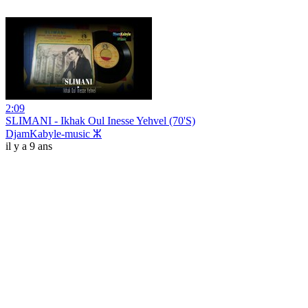
2:09
SLIMANI - Ikhak Oul Inesse Yehvel (70'S)
DjamKabyle-music ⵣ
il y a 9 ans