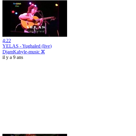
4:22
YELAS - Yughaled (live)
DjamKabyle-music ⵣ
il y a 9 ans