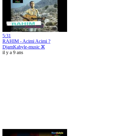
5:31
RAHIM - Acimi Acimi ?
DjamKabyle-music ⵣ
il y a 9 ans