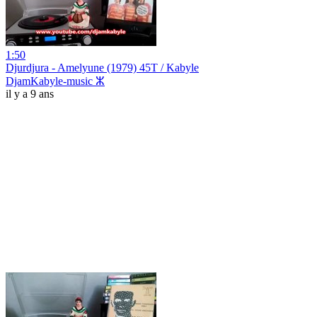
1:50
Djurdjura - Amelyune (1979) 45T / Kabyle
DjamKabyle-music ⵣ
il y a 9 ans