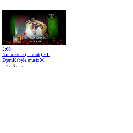
2:00
Nourredine (Throuh) 70's
DjamKabyle-music ⵣ
il y a 9 ans