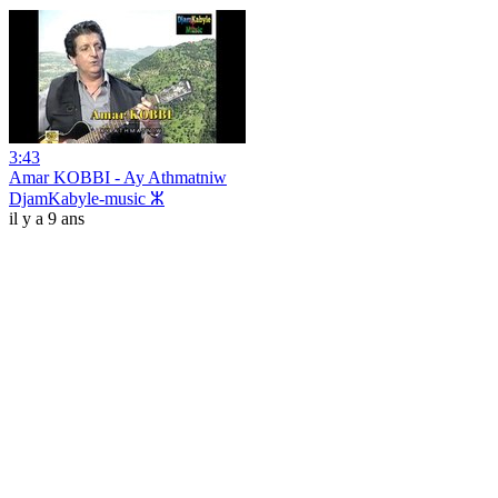
3:43
Amar KOBBI - Ay Athmatniw
DjamKabyle-music ⵣ
il y a 9 ans