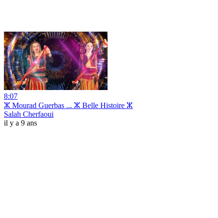
8:07
ⵣ Mourad Guerbas ... ⵣ Belle Histoire ⵣ
Salah Cherfaoui
il y a 9 ans