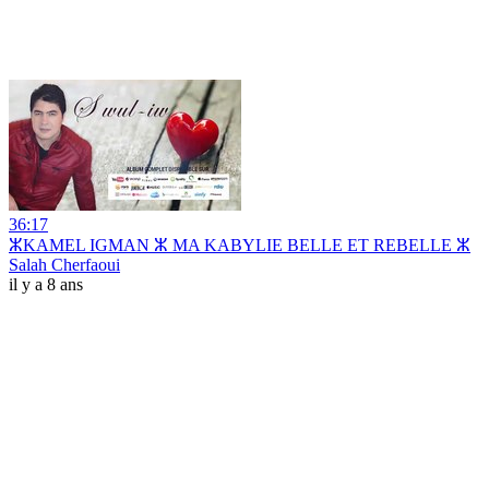
36:17
ⵣKAMEL IGMAN ⵣ MA KABYLIE BELLE ET REBELLE ⵣ
Salah Cherfaoui
il y a 8 ans